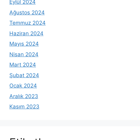
Eylül 2024
Ağustos 2024
Temmuz 2024
Haziran 2024
Mayıs 2024
Nisan 2024
Mart 2024
Şubat 2024
Ocak 2024
Aralık 2023
Kasım 2023