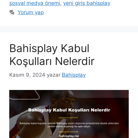
sosyal medya önemi
,
yeni giris bahisplay
Yorum yap
Bahisplay Kabul
Koşulları Nelerdir
Kasım 9, 2024
yazar
Bahisplay