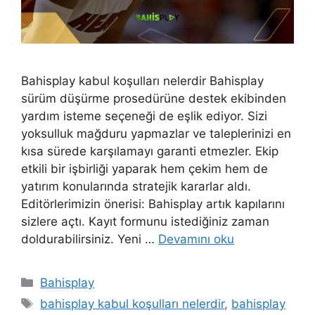
Bahisplay kabul koşulları nelerdir Bahisplay
sürüm düşürme prosedürüne destek ekibinden
yardım isteme seçeneği de eşlik ediyor. Sizi
yoksulluk mağduru yapmazlar ve taleplerinizi en
kısa sürede karşılamayı garanti etmezler. Ekip
etkili bir işbirliği yaparak hem çekim hem de
yatırım konularında stratejik kararlar aldı.
Editörlerimizin önerisi: Bahisplay artık kapılarını
sizlere açtı. Kayıt formunu istediğiniz zaman
doldurabilirsiniz. Yeni …
Devamını oku
Kategoriler
Bahisplay
Etiketler
bahisplay kabul koşulları nelerdir
,
bahisplay