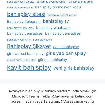
bahisplay nasil bir site
bahisplay oyun güvenliği
bahisplay platformu
bahisplay promosyon kodu
bahisplay promosyon
bahisplay sitesi
bahisplay sosyal medya
bahisplay tv
Bahisplay Telegram
bahisplay whatsapp
bahisplay tv canli maç
bahisplay yeni adres
bahisplay yeni adresi
Bahisplay Yeni Giriş
bahisplay üyelik
Bahisplay Şikayet
canli bahisplay
giris yap bahisplay
giris adresi bahisplay
güncel bahisplay
güncel adresi bahisplay
kayit bahisplay
yeni giris bahisplay
Avrasya'nın en büyük reklam platformunda olmak için
Microsoft Teams:
reklam@avrasyamarketing.com
adresimizden veya Telegram: @Avrasyamarketing