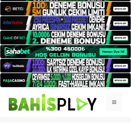
İçeriğe
atla
Menü