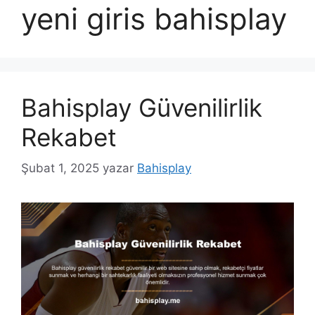
yeni giris bahisplay
Bahisplay Güvenilirlik
Rekabet
Şubat 1, 2025
yazar
Bahisplay