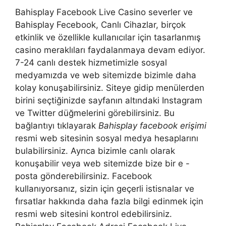
Bahisplay Facebook Live Casino severler ve
Bahisplay Fecebook, Canlı Cihazlar, birçok
etkinlik ve özellikle kullanıcılar için tasarlanmış
casino meraklıları faydalanmaya devam ediyor.
7-24 canlı destek hizmetimizle sosyal
medyamızda ve web sitemizde bizimle daha
kolay konuşabilirsiniz. Siteye gidip menülerden
birini seçtiğinizde sayfanın altındaki Instagram
ve Twitter düğmelerini görebilirsiniz. Bu
bağlantıyı tıklayarak
Bahisplay facebook erişimi
resmi web sitesinin sosyal medya hesaplarını
bulabilirsiniz. Ayrıca bizimle canlı olarak
konuşabilir veya web sitemizde bize bir e -
posta gönderebilirsiniz. Facebook
kullanıyorsanız, sizin için geçerli istisnalar ve
fırsatlar hakkında daha fazla bilgi edinmek için
resmi web sitesini kontrol edebilirsiniz.