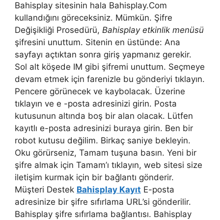
Bahisplay sitesinin hala Bahisplay.Com
kullandığını göreceksiniz. Mümkün. Şifre
Değişikliği Prosedürü,
Bahisplay etkinlik menüsü
şifresini unuttum. Sitenin en üstünde: Ana
sayfayı açtıktan sonra giriş yapmanız gerekir.
Sol alt köşede IM gibi şifremi unuttum. Seçmeye
devam etmek için farenizle bu gönderiyi tıklayın.
Pencere görünecek ve kaybolacak. Üzerine
tıklayın ve e -posta adresinizi girin. Posta
kutusunun altında boş bir alan olacak. Lütfen
kayıtlı e-posta adresinizi buraya girin. Ben bir
robot kutusu değilim. Birkaç saniye bekleyin.
Oku görürseniz, Tamam tuşuna basın. Yeni bir
şifre almak için Tamam’ı tıklayın, web sitesi size
iletişim kurmak için bir bağlantı gönderir.
Müşteri Destek
Bahisplay Kayıt
E-posta
adresinize bir şifre sıfırlama URL’si gönderilir.
Bahisplay şifre sıfırlama bağlantısı. Bahisplay