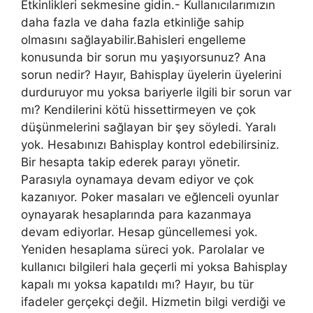
Etkinlikleri sekmesine gidin.- Kullanıcılarımızın
daha fazla ve daha fazla etkinliğe sahip
olmasını sağlayabilir.Bahisleri engelleme
konusunda bir sorun mu yaşıyorsunuz? Ana
sorun nedir? Hayır, Bahisplay üyelerin üyelerini
durduruyor mu yoksa bariyerle ilgili bir sorun var
mı? Kendilerini kötü hissettirmeyen ve çok
düşünmelerini sağlayan bir şey söyledi. Yaralı
yok. Hesabınızı Bahisplay kontrol edebilirsiniz.
Bir hesapta takip ederek parayı yönetir.
Parasıyla oynamaya devam ediyor ve çok
kazanıyor. Poker masaları ve eğlenceli oyunlar
oynayarak hesaplarında para kazanmaya
devam ediyorlar. Hesap güncellemesi yok.
Yeniden hesaplama süreci yok. Parolalar ve
kullanıcı bilgileri hala geçerli mi yoksa Bahisplay
kapalı mı yoksa kapatıldı mı? Hayır, bu tür
ifadeler gerçekçi değil. Hizmetin bilgi verdiği ve