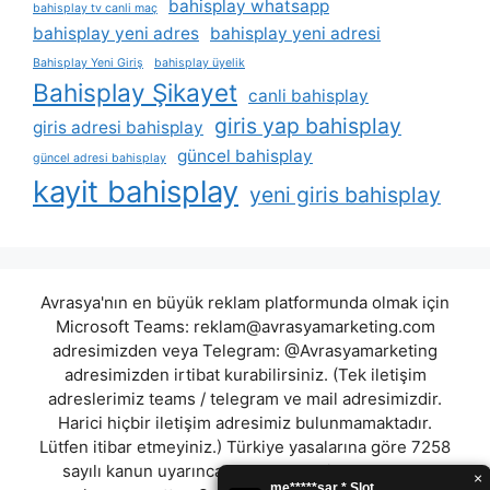
bahisplay whatsapp
bahisplay tv canli maç
bahisplay yeni adres
bahisplay yeni adresi
Bahisplay Yeni Giriş
bahisplay üyelik
Bahisplay Şikayet
canli bahisplay
giris yap bahisplay
giris adresi bahisplay
güncel bahisplay
güncel adresi bahisplay
kayit bahisplay
yeni giris bahisplay
Avrasya'nın en büyük reklam platformunda olmak için
Microsoft Teams:
reklam@avrasyamarketing.com
adresimizden veya Telegram: @Avrasyamarketing
adresimizden irtibat kurabilirsiniz. (Tek iletişim
adreslerimiz teams / telegram ve mail adresimizdir.
Harici hiçbir iletişim adresimiz bulunmamaktadır.
Lütfen itibar etmeyiniz.) Türkiye yasalarına göre 7258
sayılı kanun uyarınca yasa dışı bahis oynamanın