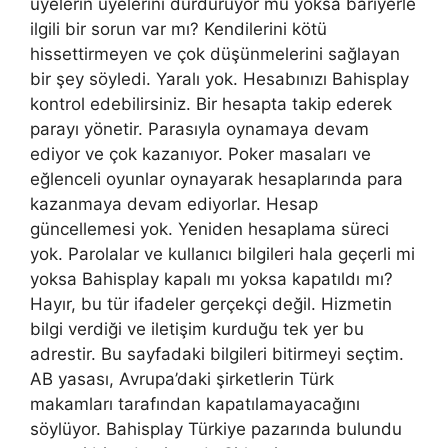
üyelerin üyelerini durduruyor mu yoksa bariyerle
ilgili bir sorun var mı? Kendilerini kötü
hissettirmeyen ve çok düşünmelerini sağlayan
bir şey söyledi. Yaralı yok. Hesabınızı Bahisplay
kontrol edebilirsiniz. Bir hesapta takip ederek
parayı yönetir. Parasıyla oynamaya devam
ediyor ve çok kazanıyor. Poker masaları ve
eğlenceli oyunlar oynayarak hesaplarında para
kazanmaya devam ediyorlar. Hesap
güncellemesi yok. Yeniden hesaplama süreci
yok. Parolalar ve kullanıcı bilgileri hala geçerli mi
yoksa Bahisplay kapalı mı yoksa kapatıldı mı?
Hayır, bu tür ifadeler gerçekçi değil. Hizmetin
bilgi verdiği ve iletişim kurduğu tek yer bu
adrestir. Bu sayfadaki bilgileri bitirmeyi seçtim.
AB yasası, Avrupa’daki şirketlerin Türk
makamları tarafından kapatılamayacağını
söylüyor. Bahisplay Türkiye pazarında bulundu