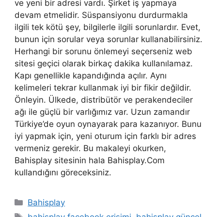
ve yeni bir adresi vardı. Şirket iş yapmaya
devam etmelidir. Süspansiyonu durdurmakla
ilgili tek kötü şey, bilgilerle ilgili sorunlardır. Evet,
bunun için sorular veya sorunlar kullanabilirsiniz.
Herhangi bir sorunu önlemeyi seçerseniz web
sitesi geçici olarak birkaç dakika kullanılamaz.
Kapı genellikle kapandığında açılır. Aynı
kelimeleri tekrar kullanmak iyi bir fikir değildir.
Önleyin. Ülkede, distribütör ve perakendeciler
ağı ile güçlü bir varlığımız var. Uzun zamandır
Türkiye’de oyun oynayarak para kazanıyor. Bunu
iyi yapmak için, yeni oturum için farklı bir adres
vermeniz gerekir. Bu makaleyi okurken,
Bahisplay sitesinin hala Bahisplay.Com
kullandığını göreceksiniz.
Kategoriler
Bahisplay
Etiketler
bahisplay facebook erişimi
,
bahisplay güncel