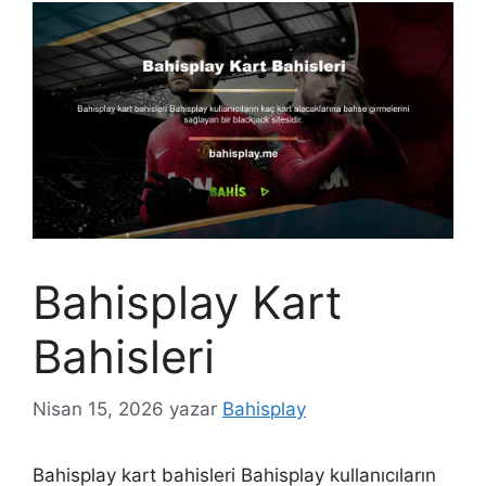
Bahisplay Kart
Bahisleri
Nisan 15, 2026
yazar
Bahisplay
Bahisplay kart bahisleri Bahisplay kullanıcıların