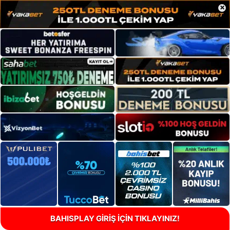
×
BAHISPLAY GİRİŞ İÇİN TIKLAYINIZ!