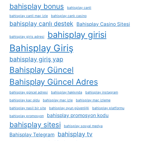
bahisplay bonus
bahisplay canli
bahisplay canli maç izle
bahisplay canlı casino
bahisplay canlı destek
Bahisplay Casino Sitesi
bahisplay girisi
bahisplay giris adresi
Bahisplay Giriş
bahisplay giriş yap
Bahisplay Güncel
Bahisplay Güncel Adres
bahisplay güncel adresi
bahisplay hakkında
bahisplay instagram
bahisplay kaç oldu
bahisplay maç izle
bahisplay maç izleme
bahisplay nasil bir site
bahisplay oyun güvenliği
bahisplay platformu
bahisplay promosyon kodu
bahisplay promosyon
bahisplay sitesi
bahisplay sosyal medya
bahisplay tv
Bahisplay Telegram