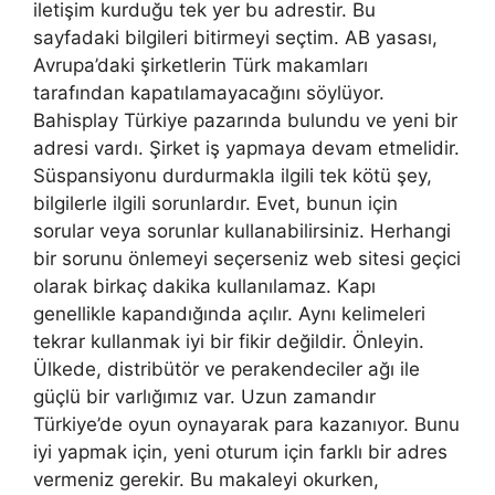
iletişim kurduğu tek yer bu adrestir. Bu
sayfadaki bilgileri bitirmeyi seçtim. AB yasası,
Avrupa’daki şirketlerin Türk makamları
tarafından kapatılamayacağını söylüyor.
Bahisplay Türkiye pazarında bulundu ve yeni bir
adresi vardı. Şirket iş yapmaya devam etmelidir.
Süspansiyonu durdurmakla ilgili tek kötü şey,
bilgilerle ilgili sorunlardır. Evet, bunun için
sorular veya sorunlar kullanabilirsiniz. Herhangi
bir sorunu önlemeyi seçerseniz web sitesi geçici
olarak birkaç dakika kullanılamaz. Kapı
genellikle kapandığında açılır. Aynı kelimeleri
tekrar kullanmak iyi bir fikir değildir. Önleyin.
Ülkede, distribütör ve perakendeciler ağı ile
güçlü bir varlığımız var. Uzun zamandır
Türkiye’de oyun oynayarak para kazanıyor. Bunu
iyi yapmak için, yeni oturum için farklı bir adres
vermeniz gerekir. Bu makaleyi okurken,