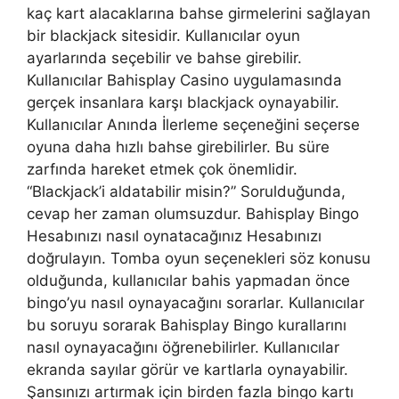
kaç kart alacaklarına bahse girmelerini sağlayan
bir blackjack sitesidir. Kullanıcılar oyun
ayarlarında seçebilir ve bahse girebilir.
Kullanıcılar Bahisplay Casino uygulamasında
gerçek insanlara karşı blackjack oynayabilir.
Kullanıcılar Anında İlerleme seçeneğini seçerse
oyuna daha hızlı bahse girebilirler. Bu süre
zarfında hareket etmek çok önemlidir.
“Blackjack’i aldatabilir misin?” Sorulduğunda,
cevap her zaman olumsuzdur. Bahisplay Bingo
Hesabınızı nasıl oynatacağınız Hesabınızı
doğrulayın. Tomba oyun seçenekleri söz konusu
olduğunda, kullanıcılar bahis yapmadan önce
bingo’yu nasıl oynayacağını sorarlar. Kullanıcılar
bu soruyu sorarak Bahisplay Bingo kurallarını
nasıl oynayacağını öğrenebilirler. Kullanıcılar
ekranda sayılar görür ve kartlarla oynayabilir.
Şansınızı artırmak için birden fazla bingo kartı