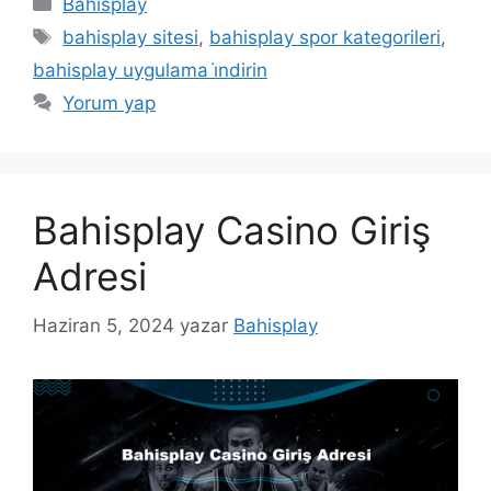
Kategoriler
Bahisplay
Etiketler
bahisplay sitesi
,
bahisplay spor kategorileri
,
bahisplay uygulama i̇ndirin
Yorum yap
Bahisplay Casino Giriş
Adresi
Haziran 5, 2024
yazar
Bahisplay