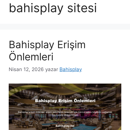
bahisplay sitesi
Bahisplay Erişim
Önlemleri
Nisan 12, 2026
yazar
Bahisplay