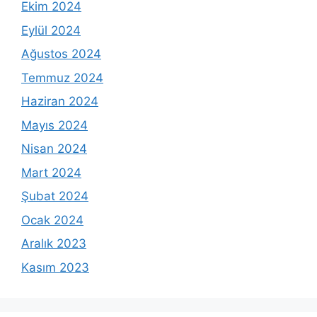
Ekim 2024
Eylül 2024
Ağustos 2024
Temmuz 2024
Haziran 2024
Mayıs 2024
Nisan 2024
Mart 2024
Şubat 2024
Ocak 2024
Aralık 2023
Kasım 2023