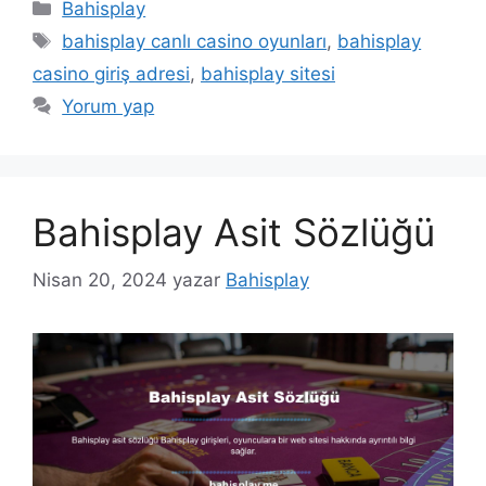
Kategoriler
Bahisplay
Etiketler
bahisplay canlı casino oyunları
,
bahisplay
casino giriş adresi
,
bahisplay sitesi
Yorum yap
Bahisplay Asit Sözlüğü
Nisan 20, 2024
yazar
Bahisplay