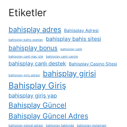
Etiketler
bahisplay adres
Bahisplay Adresi
bahisplay bahis sitesi
bahisplay bahis oranları
bahisplay bonus
bahisplay canli
bahisplay canli maç izle
bahisplay canlı casino
bahisplay canlı destek
Bahisplay Casino Sitesi
bahisplay girisi
bahisplay giris adresi
Bahisplay Giriş
bahisplay giriş yap
Bahisplay Güncel
Bahisplay Güncel Adres
bahisplay güncel adresi
bahisplay hakkında
bahisplay instagram