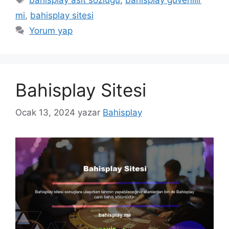
mi
,
bahisplay sitesi
Yorum yap
Bahisplay Sitesi
Ocak 13, 2024
yazar
Bahisplay