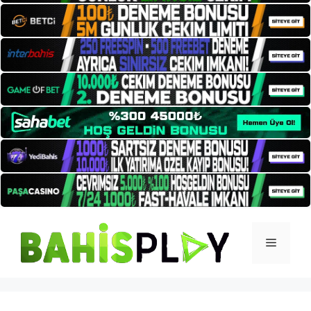
İçeriğe
atla
Menü