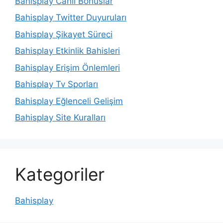
Bahisplay Canlı Bonuslar
Bahisplay Twitter Duyuruları
Bahisplay Şikayet Süreci
Bahisplay Etkinlik Bahisleri
Bahisplay Erişim Önlemleri
Bahisplay Tv Sporları
Bahisplay Eğlenceli Gelişim
Bahisplay Site Kuralları
Kategoriler
Bahisplay