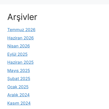
Arşivler
Temmuz 2026
Haziran 2026
Nisan 2026
Eylül 2025
Haziran 2025
Mayıs 2025
Şubat 2025
Ocak 2025
Aralık 2024
Kasım 2024