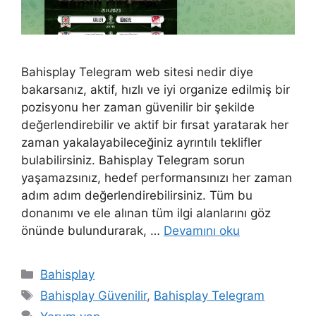
Bahisplay Telegram web sitesi nedir diye
bakarsanız, aktif, hızlı ve iyi organize edilmiş bir
pozisyonu her zaman güvenilir bir şekilde
değerlendirebilir ve aktif bir fırsat yaratarak her
zaman yakalayabileceğiniz ayrıntılı teklifler
bulabilirsiniz. Bahisplay Telegram sorun
yaşamazsınız, hedef performansınızı her zaman
adım adım değerlendirebilirsiniz. Tüm bu
donanımı ve ele alınan tüm ilgi alanlarını göz
önünde bulundurarak, …
Devamını oku
Kategoriler
Bahisplay
Etiketler
Bahisplay Güvenilir
,
Bahisplay Telegram