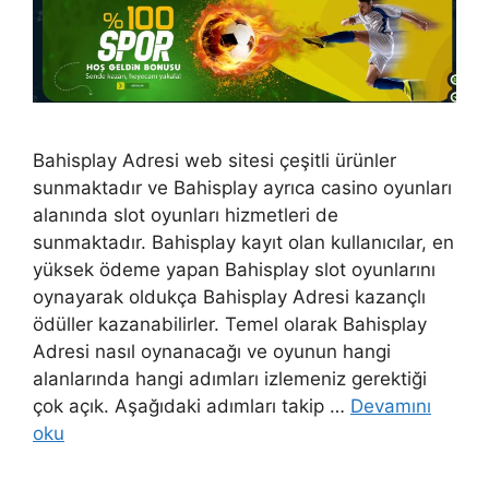
Bahisplay Adresi web sitesi çeşitli ürünler
sunmaktadır ve Bahisplay ayrıca casino oyunları
alanında slot oyunları hizmetleri de
sunmaktadır. Bahisplay kayıt olan kullanıcılar, en
yüksek ödeme yapan Bahisplay slot oyunlarını
oynayarak oldukça Bahisplay Adresi kazançlı
ödüller kazanabilirler. Temel olarak Bahisplay
Adresi nasıl oynanacağı ve oyunun hangi
alanlarında hangi adımları izlemeniz gerektiği
çok açık. Aşağıdaki adımları takip …
Devamını
oku