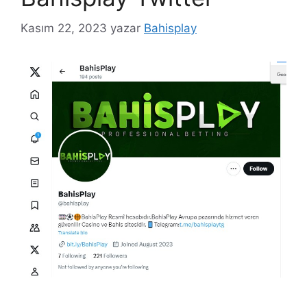
Kasım 22, 2023
yazar
Bahisplay