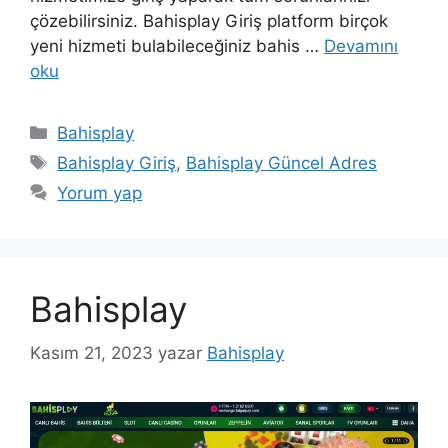
çözebilirsiniz. Bahisplay Giriş platform birçok
yeni hizmeti bulabileceğiniz bahis …
Devamını
oku
Kategoriler
Bahisplay
Etiketler
Bahisplay Giriş
,
Bahisplay Güncel Adres
Yorum yap
Bahisplay
Kasım 21, 2023
yazar
Bahisplay