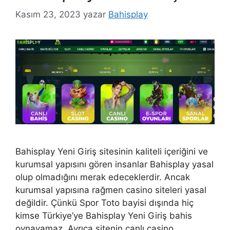
Kasım 23, 2023
yazar
Bahisplay
Bahisplay Yeni Giriş sitesinin kaliteli içeriğini ve
kurumsal yapısını gören insanlar Bahisplay yasal
olup olmadığını merak edeceklerdir. Ancak
kurumsal yapısına rağmen casino siteleri yasal
değildir. Çünkü Spor Toto bayisi dışında hiç
kimse Türkiye’ye Bahisplay Yeni Giriş bahis
oynayamaz. Ayrıca sitenin canlı casino