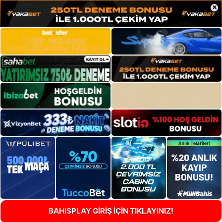
×
BAHISPLAY GİRİŞ İÇİN TIKLAYINIZ!