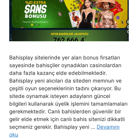
Bahisplay sitelerinde yer alan bonus fırsatları
sayesinde bahisçiler oynadıkları casinolardan
daha fazla kazanç elde edebilmektedir.
Bahisplay yeni alıcıları da siteden memnun ve
çeşitli oyun seçeneklerinin tadını çıkarıyor. Bu
sitede oynamak isteyen adayların güncel
bilgileri kullanarak üyelik işlemini tamamlamaları
gerekmektedir. Canlı bahislerden güvenilir bir
gelir elde etmek için canlı bahis sitenizi dikkatli
seçmeniz gerekir. Bahisplay yeni …
Devamını
oku