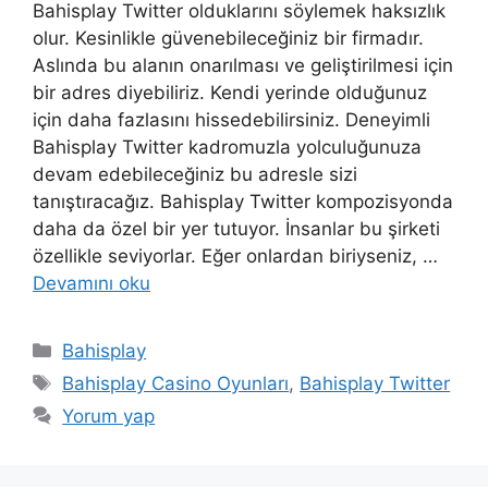
Bahisplay Twitter olduklarını söylemek haksızlık
olur. Kesinlikle güvenebileceğiniz bir firmadır.
Aslında bu alanın onarılması ve geliştirilmesi için
bir adres diyebiliriz. Kendi yerinde olduğunuz
için daha fazlasını hissedebilirsiniz. Deneyimli
Bahisplay Twitter kadromuzla yolculuğunuza
devam edebileceğiniz bu adresle sizi
tanıştıracağız. Bahisplay Twitter kompozisyonda
daha da özel bir yer tutuyor. İnsanlar bu şirketi
özellikle seviyorlar. Eğer onlardan biriyseniz, …
Devamını oku
Kategoriler
Bahisplay
Etiketler
Bahisplay Casino Oyunları
,
Bahisplay Twitter
Yorum yap