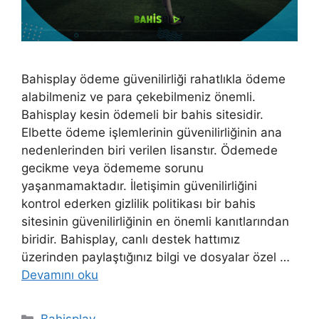
Bahisplay ödeme güvenilirliği rahatlıkla ödeme
alabilmeniz ve para çekebilmeniz önemli.
Bahisplay kesin ödemeli bir bahis sitesidir.
Elbette ödeme işlemlerinin güvenilirliğinin ana
nedenlerinden biri verilen lisanstır. Ödemede
gecikme veya ödememe sorunu
yaşanmamaktadır. İletişimin güvenilirliğini
kontrol ederken gizlilik politikası bir bahis
sitesinin güvenilirliğinin en önemli kanıtlarından
biridir. Bahisplay, canlı destek hattımız
üzerinden paylaştığınız bilgi ve dosyalar özel …
Devamını oku
Kategoriler