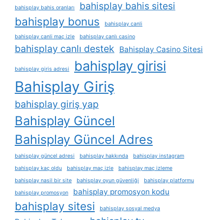
bahisplay bahis sitesi
bahisplay bahis oranları
bahisplay bonus
bahisplay canli
bahisplay canli maç izle
bahisplay canlı casino
bahisplay canlı destek
Bahisplay Casino Sitesi
bahisplay girisi
bahisplay giris adresi
Bahisplay Giriş
bahisplay giriş yap
Bahisplay Güncel
Bahisplay Güncel Adres
bahisplay güncel adresi
bahisplay hakkında
bahisplay instagram
bahisplay kaç oldu
bahisplay maç izle
bahisplay maç izleme
bahisplay nasil bir site
bahisplay oyun güvenliği
bahisplay platformu
bahisplay promosyon kodu
bahisplay promosyon
bahisplay sitesi
bahisplay sosyal medya