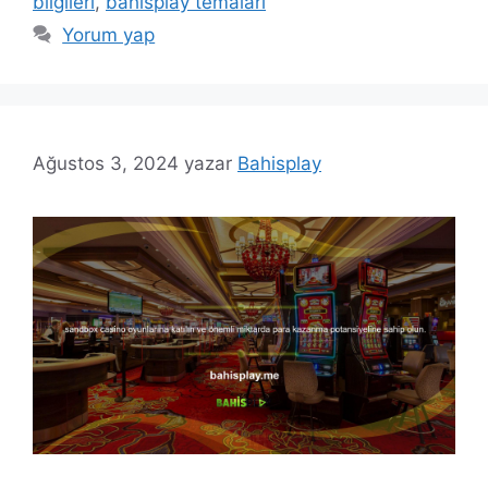
bilgileri
,
bahisplay temaları
Yorum yap
Ağustos 3, 2024
yazar
Bahisplay