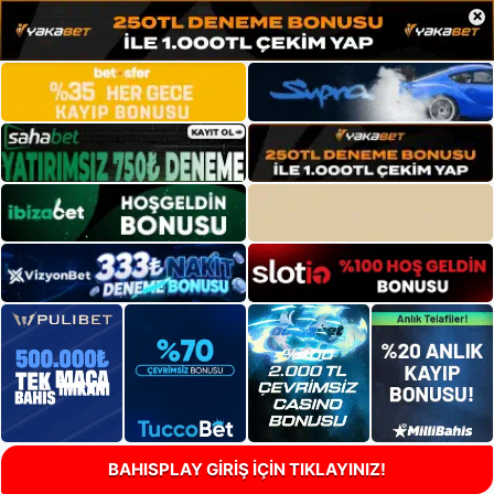
×
BAHISPLAY GİRİŞ İÇİN TIKLAYINIZ!