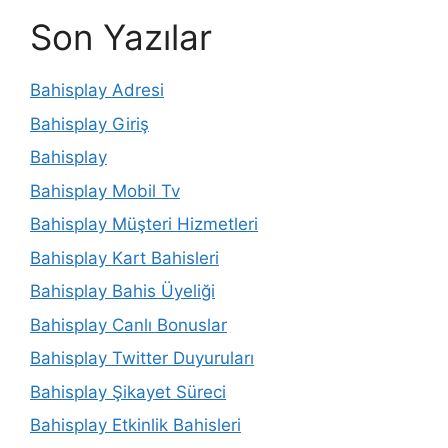
Son Yazılar
Bahisplay Adresi
Bahisplay Giriş
Bahisplay
Bahisplay Mobil Tv
Bahisplay Müşteri Hizmetleri
Bahisplay Kart Bahisleri
Bahisplay Bahis Üyeliği
Bahisplay Canlı Bonuslar
Bahisplay Twitter Duyuruları
Bahisplay Şikayet Süreci
Bahisplay Etkinlik Bahisleri