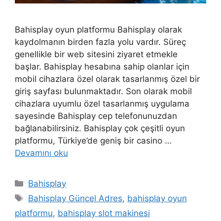
Bahisplay oyun platformu Bahisplay olarak
kaydolmanın birden fazla yolu vardır. Süreç
genellikle bir web sitesini ziyaret etmekle
başlar. Bahisplay hesabına sahip olanlar için
mobil cihazlara özel olarak tasarlanmış özel bir
giriş sayfası bulunmaktadır. Son olarak mobil
cihazlara uyumlu özel tasarlanmış uygulama
sayesinde Bahisplay cep telefonunuzdan
bağlanabilirsiniz. Bahisplay çok çeşitli oyun
platformu, Türkiye’de geniş bir casino …
Devamını oku
Kategoriler
Bahisplay
Etiketler
Bahisplay Güncel Adres
,
bahisplay oyun
platformu
,
bahisplay slot makinesi