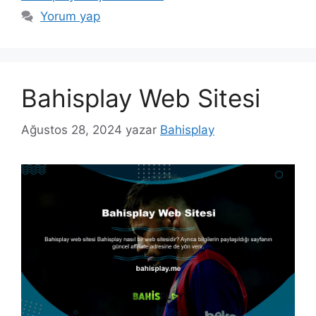
Yorum yap
Bahisplay Web Sitesi
Ağustos 28, 2024
yazar
Bahisplay