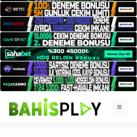
İçeriğe
atla
Menü