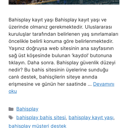
Bahisplay kayıt yaşı Bahisplay kayıt yaşı ve
üzerinde olmanız gerekmektedir. Uluslararası
kuruluşlar tarafından belirlenen yaş sınırlamaları
öncelikle belirli konuma göre belirlenmektedir.
Yaşınız doğruysa web sitesinin ana sayfasının
sağ üst köşesinde bulunan ‘kaydol’ butonuna
tıklayın. Daha sonra. Bahisplay güvenlik düzeyi
nedir? Bu bahis sitesinin üyelerine sunduğu
canlı destek, bahisçilerin siteye anında
erişmesine ve günün her saatinde …
Devamını
oku
Kategoriler
Bahisplay
Etiketler
bahisplay bahis sitesi
,
bahisplay kayıt yaşı
,
bahisplay müşteri destek