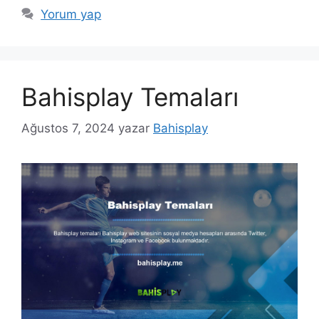
Yorum yap
Bahisplay Temaları
Ağustos 7, 2024
yazar
Bahisplay