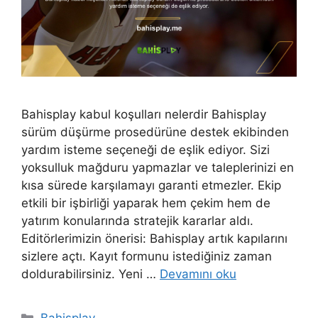
Bahisplay kabul koşulları nelerdir Bahisplay
sürüm düşürme prosedürüne destek ekibinden
yardım isteme seçeneği de eşlik ediyor. Sizi
yoksulluk mağduru yapmazlar ve taleplerinizi en
kısa sürede karşılamayı garanti etmezler. Ekip
etkili bir işbirliği yaparak hem çekim hem de
yatırım konularında stratejik kararlar aldı.
Editörlerimizin önerisi: Bahisplay artık kapılarını
sizlere açtı. Kayıt formunu istediğiniz zaman
doldurabilirsiniz. Yeni …
Devamını oku
Kategoriler