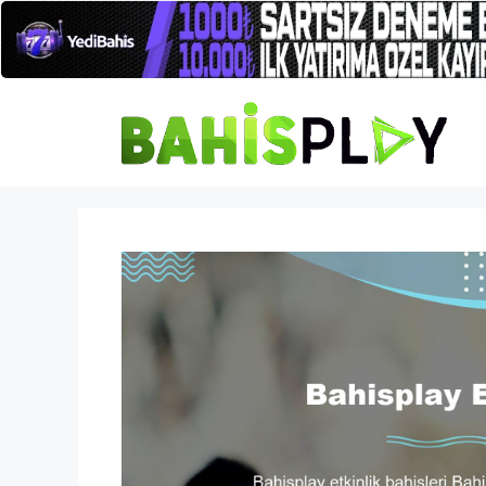
İçeriğe
atla