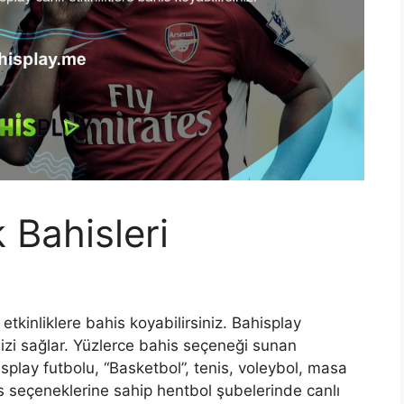
k Bahisleri
 etkinliklere bahis koyabilirsiniz. Bahisplay
izi sağlar. Yüzlerce bahis seçeneği sunan
splay futbolu, “Basketbol”, tenis, voleybol, masa
is seçeneklerine sahip hentbol şubelerinde canlı