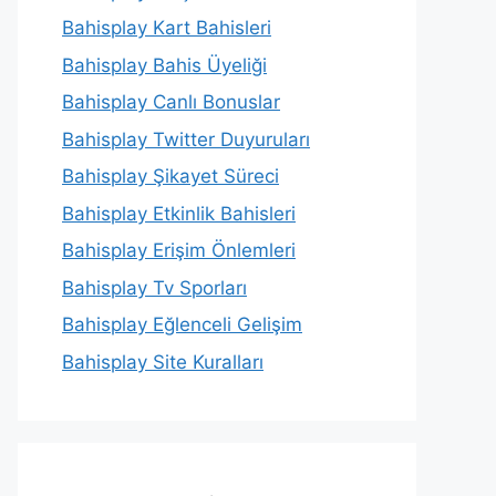
Bahisplay Kart Bahisleri
Bahisplay Bahis Üyeliği
Bahisplay Canlı Bonuslar
Bahisplay Twitter Duyuruları
Bahisplay Şikayet Süreci
Bahisplay Etkinlik Bahisleri
Bahisplay Erişim Önlemleri
Bahisplay Tv Sporları
Bahisplay Eğlenceli Gelişim
Bahisplay Site Kuralları