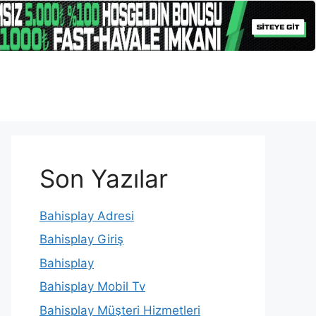
Son Yazılar
Bahisplay Adresi
Bahisplay Giriş
Bahisplay
Bahisplay Mobil Tv
Bahisplay Müşteri Hizmetleri