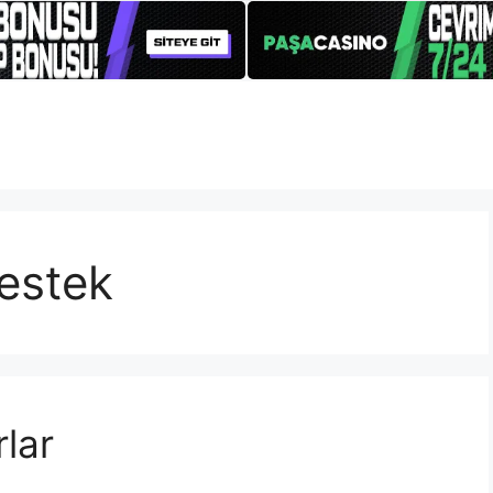
destek
lar