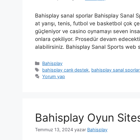
Bahisplay sanal sporlar Bahisplay Sanal Sp
at yarışı, tenis, futbol ve basketbol çok çe
güçleniyor ve casino oynamayı seven insan
onlara çekiliyor. Prosedür devam edecekti
alabilirsiniz. Bahisplay Sanal Sports web s
Kategoriler
Bahisplay
Etiketler
bahisplay canlı destek
,
bahisplay sanal sporlar
Yorum yap
Bahisplay Oyun Sites
Temmuz 13, 2024
yazar
Bahisplay