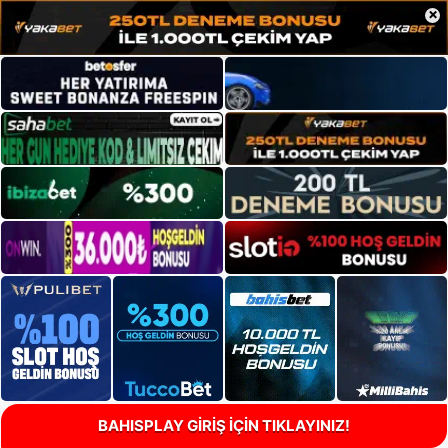
×
BAHISPLAY GİRİŞ İÇİN TIKLAYINIZ!