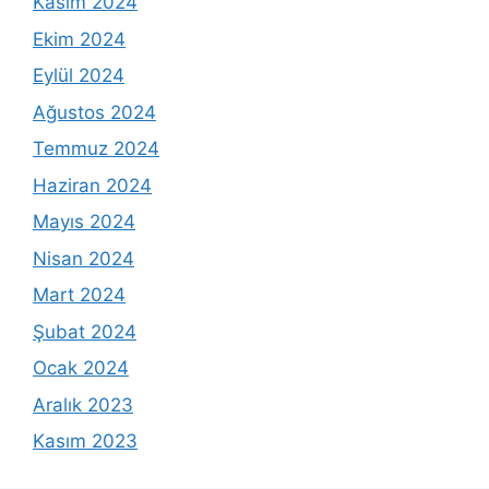
Kasım 2024
Ekim 2024
Eylül 2024
Ağustos 2024
Temmuz 2024
Haziran 2024
Mayıs 2024
Nisan 2024
Mart 2024
Şubat 2024
Ocak 2024
Aralık 2023
Kasım 2023