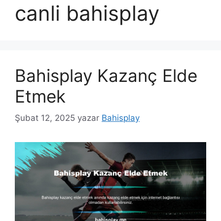
canli bahisplay
Bahisplay Kazanç Elde
Etmek
Şubat 12, 2025
yazar
Bahisplay