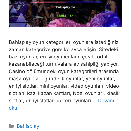
Bahisplay oyun kategorileri oyunlara istediğiniz
zaman kategoriye göre kolayca erişin. Sitedeki
bazı oyunlar, en iyi oyuncuların çeşitli ödüller
kazanabileceği turnuvalara ev sahipliği yapıyor.
Casino bölümündeki oyun kategorileri arasında
masa oyunları, gündelik oyunlar, yeni oyunlar,
en iyi slotlar, mini oyunlar, video oyunları, video
slotları, kazı kazan kartları, Noel oyunları, klasik
slotlar, en iyi slotlar, beceri oyunları …
Devamını
oku
Kategoriler
Bahisplay