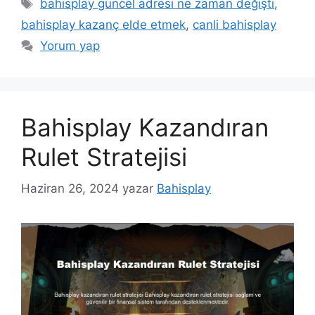
Etiketler
bahisplay güncel adresi ne zaman değişti
,
bahisplay kazanç elde etmek
,
canli bahisplay
Yorum yap
Bahisplay Kazandıran
Rulet Stratejisi
Haziran 26, 2024
yazar
Bahisplay