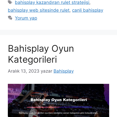
Etiketler
bahisplay kazandıran rulet stratejisi
,
bahisplay web sitesinde rulet
,
canli bahisplay
Yorum yap
Bahisplay Oyun
Kategorileri
Aralık 13, 2023
yazar
Bahisplay