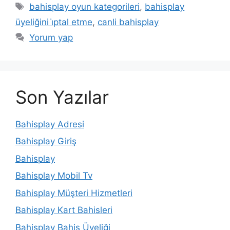
Etiketler
bahisplay oyun kategorileri
,
bahisplay
üyeliğini i̇ptal etme
,
canli bahisplay
Yorum yap
Son Yazılar
Bahisplay Adresi
Bahisplay Giriş
Bahisplay
Bahisplay Mobil Tv
Bahisplay Müşteri Hizmetleri
Bahisplay Kart Bahisleri
Bahisplay Bahis Üyeliği