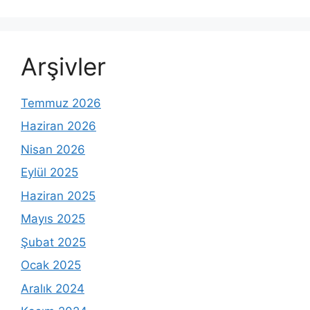
Arşivler
Temmuz 2026
Haziran 2026
Nisan 2026
Eylül 2025
Haziran 2025
Mayıs 2025
Şubat 2025
Ocak 2025
Aralık 2024