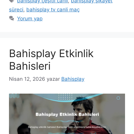
bahisplay çeşitli canlı
,
bahisplay şikayet
süreci
,
bahisplay tv canli maç
Yorum yap
Bahisplay Etkinlik
Bahisleri
Nisan 12, 2026
yazar
Bahisplay