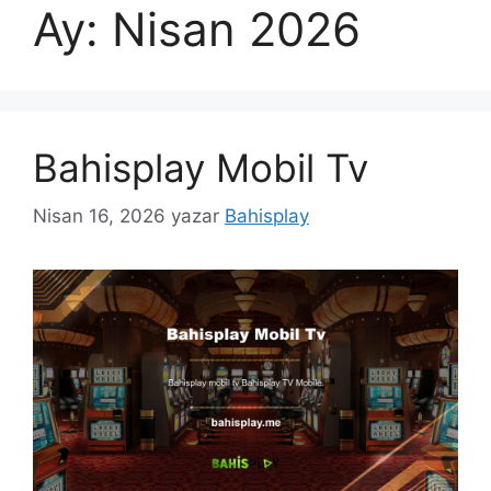
Ay:
Nisan 2026
Bahisplay Mobil Tv
Nisan 16, 2026
yazar
Bahisplay