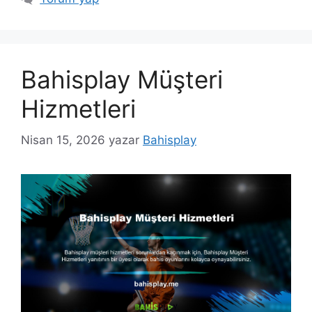
Bahisplay Müşteri
Hizmetleri
Nisan 15, 2026
yazar
Bahisplay