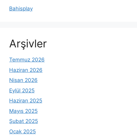
Bahisplay
Arşivler
Temmuz 2026
Haziran 2026
Nisan 2026
Eylül 2025
Haziran 2025
Mayıs 2025
Şubat 2025
Ocak 2025