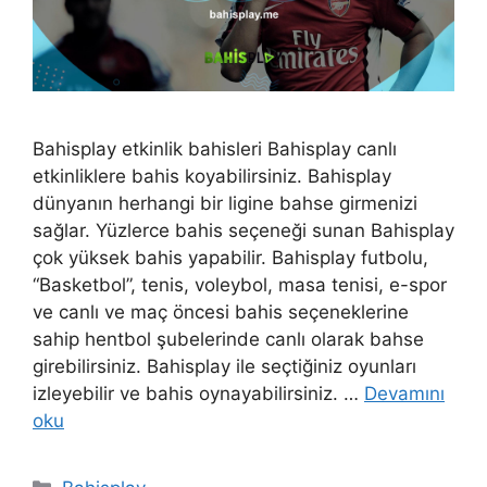
Bahisplay etkinlik bahisleri Bahisplay canlı
etkinliklere bahis koyabilirsiniz. Bahisplay
dünyanın herhangi bir ligine bahse girmenizi
sağlar. Yüzlerce bahis seçeneği sunan Bahisplay
çok yüksek bahis yapabilir. Bahisplay futbolu,
“Basketbol”, tenis, voleybol, masa tenisi, e-spor
ve canlı ve maç öncesi bahis seçeneklerine
sahip hentbol şubelerinde canlı olarak bahse
girebilirsiniz. Bahisplay ile seçtiğiniz oyunları
izleyebilir ve bahis oynayabilirsiniz. …
Devamını
oku
Kategoriler