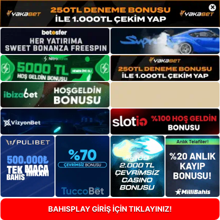
×
BAHISPLAY GİRİŞ İÇİN TIKLAYINIZ!