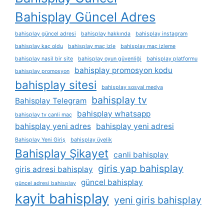
Bahisplay Güncel Adres
bahisplay güncel adresi
bahisplay hakkında
bahisplay instagram
bahisplay kaç oldu
bahisplay maç izle
bahisplay maç izleme
bahisplay nasil bir site
bahisplay oyun güvenliği
bahisplay platformu
bahisplay promosyon kodu
bahisplay promosyon
bahisplay sitesi
bahisplay sosyal medya
bahisplay tv
Bahisplay Telegram
bahisplay whatsapp
bahisplay tv canli maç
bahisplay yeni adres
bahisplay yeni adresi
Bahisplay Yeni Giriş
bahisplay üyelik
Bahisplay Şikayet
canli bahisplay
giris yap bahisplay
giris adresi bahisplay
güncel bahisplay
güncel adresi bahisplay
kayit bahisplay
yeni giris bahisplay