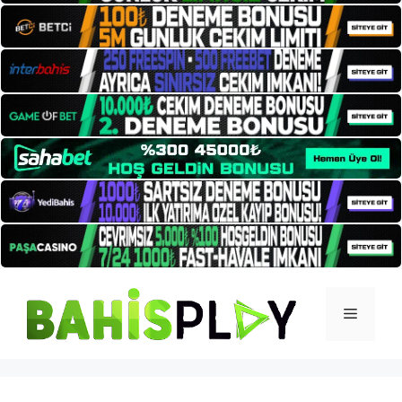
İçeriğe
atla
Menü