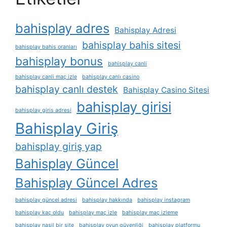
bahisplay adres
Bahisplay Adresi
bahisplay bahis sitesi
bahisplay bahis oranları
bahisplay bonus
bahisplay canli
bahisplay canli maç izle
bahisplay canlı casino
bahisplay canlı destek
Bahisplay Casino Sitesi
bahisplay girisi
bahisplay giris adresi
Bahisplay Giriş
bahisplay giriş yap
Bahisplay Güncel
Bahisplay Güncel Adres
bahisplay güncel adresi
bahisplay hakkında
bahisplay instagram
bahisplay kaç oldu
bahisplay maç izle
bahisplay maç izleme
bahisplay nasil bir site
bahisplay oyun güvenliği
bahisplay platformu