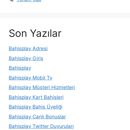
Son Yazılar
Bahisplay Adresi
Bahisplay Giriş
Bahisplay
Bahisplay Mobil Tv
Bahisplay Müşteri Hizmetleri
Bahisplay Kart Bahisleri
Bahisplay Bahis Üyeliği
Bahisplay Canlı Bonuslar
Bahisplay Twitter Duyuruları