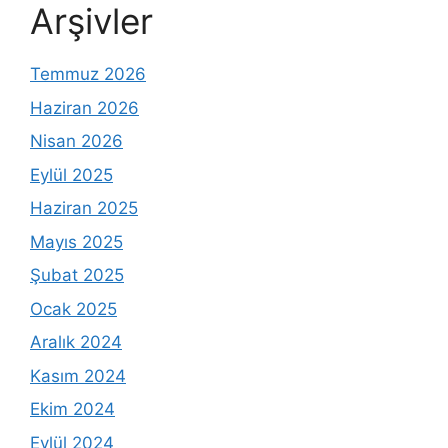
Arşivler
Temmuz 2026
Haziran 2026
Nisan 2026
Eylül 2025
Haziran 2025
Mayıs 2025
Şubat 2025
Ocak 2025
Aralık 2024
Kasım 2024
Ekim 2024
Eylül 2024