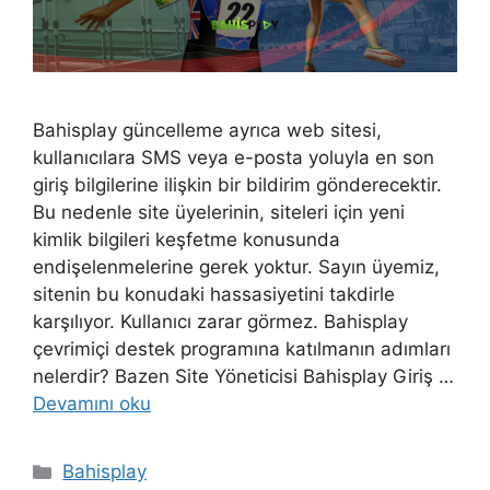
Bahisplay güncelleme ayrıca web sitesi,
kullanıcılara SMS veya e-posta yoluyla en son
giriş bilgilerine ilişkin bir bildirim gönderecektir.
Bu nedenle site üyelerinin, siteleri için yeni
kimlik bilgileri keşfetme konusunda
endişelenmelerine gerek yoktur. Sayın üyemiz,
sitenin bu konudaki hassasiyetini takdirle
karşılıyor. Kullanıcı zarar görmez. Bahisplay
çevrimiçi destek programına katılmanın adımları
nelerdir? Bazen Site Yöneticisi Bahisplay Giriş …
Devamını oku
Kategoriler
Bahisplay