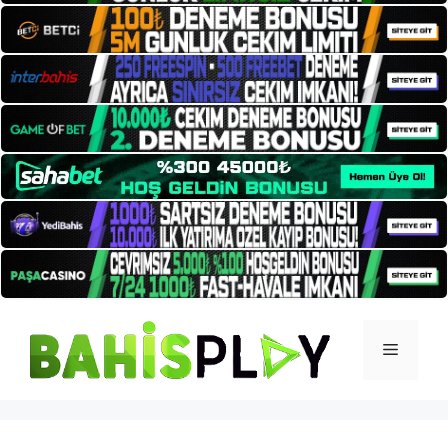
İçeriğe
atla
Menü