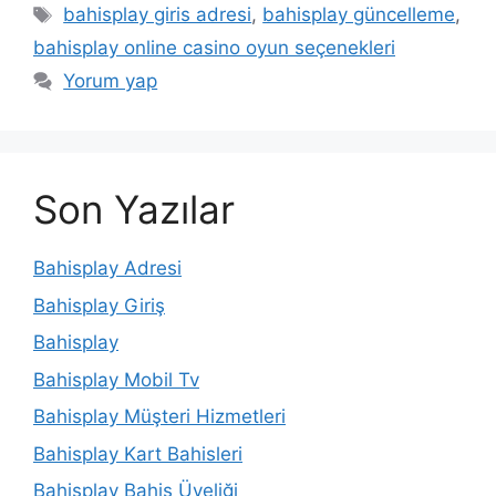
Etiketler
bahisplay giris adresi
,
bahisplay güncelleme
,
bahisplay online casino oyun seçenekleri
Yorum yap
Son Yazılar
Bahisplay Adresi
Bahisplay Giriş
Bahisplay
Bahisplay Mobil Tv
Bahisplay Müşteri Hizmetleri
Bahisplay Kart Bahisleri
Bahisplay Bahis Üyeliği