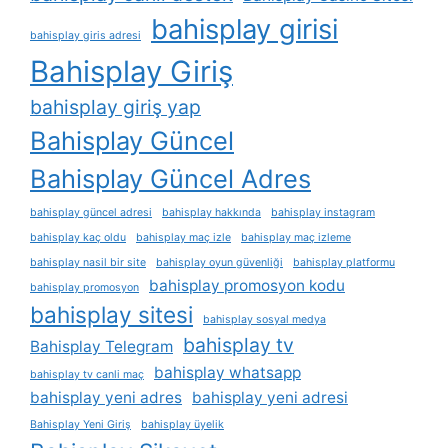
bahisplay girisi
bahisplay giris adresi
Bahisplay Giriş
bahisplay giriş yap
Bahisplay Güncel
Bahisplay Güncel Adres
bahisplay güncel adresi
bahisplay hakkında
bahisplay instagram
bahisplay kaç oldu
bahisplay maç izle
bahisplay maç izleme
bahisplay nasil bir site
bahisplay oyun güvenliği
bahisplay platformu
bahisplay promosyon kodu
bahisplay promosyon
bahisplay sitesi
bahisplay sosyal medya
bahisplay tv
Bahisplay Telegram
bahisplay whatsapp
bahisplay tv canli maç
bahisplay yeni adres
bahisplay yeni adresi
Bahisplay Yeni Giriş
bahisplay üyelik