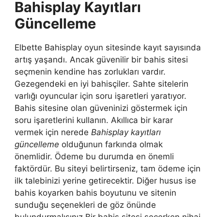
Bahisplay Kayıtları
Güncelleme
Elbette Bahisplay oyun sitesinde kayıt sayısında
artış yaşandı. Ancak güvenilir bir bahis sitesi
seçmenin kendine has zorlukları vardır.
Gezegendeki en iyi bahisçiler. Sahte sitelerin
varlığı oyuncular için soru işaretleri yaratıyor.
Bahis sitesine olan güveninizi göstermek için
soru işaretlerini kullanın. Akıllıca bir karar
vermek için nerede
Bahisplay kayıtları
güncelleme
olduğunun farkında olmak
önemlidir. Ödeme bu durumda en önemli
faktördür. Bu siteyi belirtirseniz, tam ödeme için
ilk talebinizi yerine getirecektir. Diğer husus ise
bahis koyarken bahis boyutunu ve sitenin
sunduğu seçenekleri de göz önünde
bulundurmalısınız.Bir bahis sitesi seçerken nihai