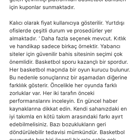
için kuponlar sunmaktadır.
Kalıcı olarak fiyat kullanıcıya gösterilir. Yurtdışı
ofislerde çeşitli durum ve prosedürler yer
almaktadır. ‘ Daha fazla seçenek mevcut. Kıtlık
ve handikap sadece birkaç örnektir. Yabancı
siteler için güvenilir bahis sitesinin seçimi çok
önemlidir. Basketbol sporu kazançlı bir spordur.
Her basketbol maçında bir oyun kurucu bulunur.
Bu nedenle sonuçlarınız bir aşamadan diğerine
farklılık gösterir. Öncelikle her oyunda farklı
zorluklar var. Her iki tarafın önceki
performanslarını inceleyin. En güncel haber
kaynaklarına dikkat edin. Kendi sahanızdaki en
iyi takımla en kötü takım arasındaki farkı ayırt
edebilmelisiniz. Bazı bozuklukların geri
döndürülebilir tedavisi mümkündür. Basketbol