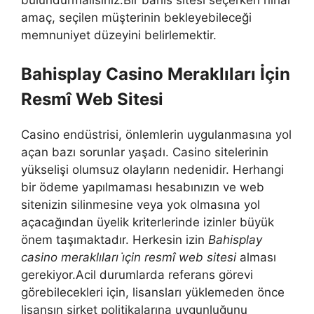
amaç, seçilen müşterinin bekleyebileceği
memnuniyet düzeyini belirlemektir.
Bahisplay Casino Meraklıları İçin
Resmî Web Sitesi
Casino endüstrisi, önlemlerin uygulanmasına yol
açan bazı sorunlar yaşadı. Casino sitelerinin
yükselişi olumsuz olayların nedenidir. Herhangi
bir ödeme yapılmaması hesabınızın ve web
sitenizin silinmesine veya yok olmasına yol
açacağından üyelik kriterlerinde izinler büyük
önem taşımaktadır. Herkesin izin
Bahisplay
casino meraklıları i̇çin resmî web sitesi
alması
gerekiyor.Acil durumlarda referans görevi
görebilecekleri için, lisansları yüklemeden önce
lisansın şirket politikalarına uygunluğunu