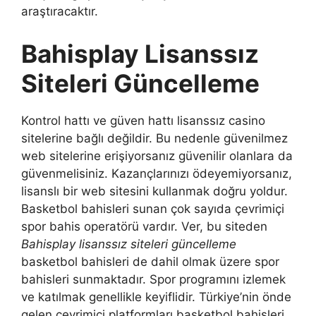
araştıracaktır.
Bahisplay Lisanssız
Siteleri Güncelleme
Kontrol hattı ve güven hattı lisanssız casino
sitelerine bağlı değildir. Bu nedenle güvenilmez
web sitelerine erişiyorsanız güvenilir olanlara da
güvenmelisiniz. Kazançlarınızı ödeyemiyorsanız,
lisanslı bir web sitesini kullanmak doğru yoldur.
Basketbol bahisleri sunan çok sayıda çevrimiçi
spor bahis operatörü vardır. Ver, bu siteden
Bahisplay lisanssız siteleri güncelleme
basketbol bahisleri de dahil olmak üzere spor
bahisleri sunmaktadır. Spor programını izlemek
ve katılmak genellikle keyiflidir. Türkiye’nin önde
gelen çevrimiçi platformları basketbol bahisleri