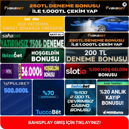
×
BAHISPLAY GİRİŞ İÇİN TIKLAYINIZ!