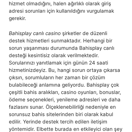
hizmet olmadığını, halen ağırlıklı olarak giriş
adresi sorunları için kullanıldığını vurgulamak
gerekir.
Bahisplay canlı casino
şirketler de düzenli
destek hizmetleri sunmaktadır. Herhangi bir
sorun yaşanması durumunda Bahisplay canlı
desteği kesintisiz olarak verilmektedir.
Sorularınızı yanıtlamak için günün 24 saati
hizmetinizdeyiz. Bu, hangi sorun ortaya çıkarsa
çıksın, sorumluların her zaman bir çözüm
bulabileceği anlamına geliyordu. Bahisplay çok
çeşitli bahis aralıkları, casino oyunları, bonuslar,
ödeme seçenekleri, yenileme adresleri ve daha
fazlasını sunar. Ölçeklenebilirliği nedeniyle en
sorunsuz bahis sitelerinden biri olarak kabul
edilir. Yerinde destek tercih edilen iletişim
yöntemidir. Elbette burada en etkileyici olan şey