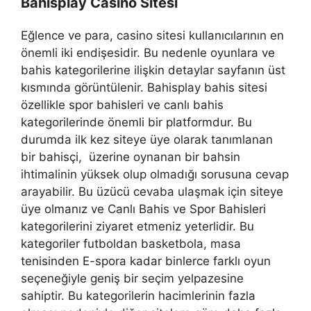
Bahisplay Casino Sitesi
Eğlence ve para, casino sitesi kullanıcılarının en
önemli iki endişesidir. Bu nedenle oyunlara ve
bahis kategorilerine ilişkin detaylar sayfanın üst
kısmında görüntülenir. Bahisplay bahis sitesi
özellikle spor bahisleri ve canlı bahis
kategorilerinde önemli bir platformdur. Bu
durumda ilk kez siteye üye olarak tanımlanan
bir bahisçi, üzerine oynanan bir bahsin
ihtimalinin yüksek olup olmadığı sorusuna cevap
arayabilir. Bu üzücü cevaba ulaşmak için siteye
üye olmanız ve Canlı Bahis ve Spor Bahisleri
kategorilerini ziyaret etmeniz yeterlidir. Bu
kategoriler futboldan basketbola, masa
tenisinden E-spora kadar binlerce farklı oyun
seçeneğiyle geniş bir seçim yelpazesine
sahiptir. Bu kategorilerin hacimlerinin fazla