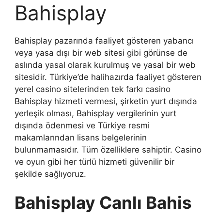
Bahisplay
Bahisplay pazarında faaliyet gösteren yabancı
veya yasa dışı bir web sitesi gibi görünse de
aslında yasal olarak kurulmuş ve yasal bir web
sitesidir. Türkiye’de halihazırda faaliyet gösteren
yerel casino sitelerinden tek farkı casino
Bahisplay hizmeti vermesi, şirketin yurt dışında
yerleşik olması, Bahisplay vergilerinin yurt
dışında ödenmesi ve Türkiye resmi
makamlarından lisans belgelerinin
bulunmamasıdır. Tüm özelliklere sahiptir. Casino
ve oyun gibi her türlü hizmeti güvenilir bir
şekilde sağlıyoruz.
Bahisplay Canlı Bahis