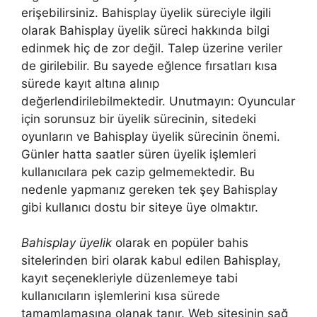
erişebilirsiniz. Bahisplay üyelik süreciyle ilgili
olarak Bahisplay üyelik süreci hakkında bilgi
edinmek hiç de zor değil. Talep üzerine veriler
de girilebilir. Bu sayede eğlence fırsatları kısa
sürede kayıt altına alınıp
değerlendirilebilmektedir. Unutmayın: Oyuncular
için sorunsuz bir üyelik sürecinin, sitedeki
oyunların ve Bahisplay üyelik sürecinin önemi.
Günler hatta saatler süren üyelik işlemleri
kullanıcılara pek cazip gelmemektedir. Bu
nedenle yapmanız gereken tek şey Bahisplay
gibi kullanıcı dostu bir siteye üye olmaktır.
Bahisplay üyelik
olarak en popüler bahis
sitelerinden biri olarak kabul edilen Bahisplay,
kayıt seçenekleriyle düzenlemeye tabi
kullanıcıların işlemlerini kısa sürede
tamamlamasına olanak tanır. Web sitesinin sağ