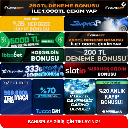
×
BAHISPLAY GİRİŞ İÇİN TIKLAYINIZ!