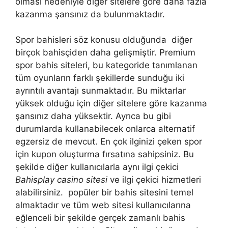
olması nedeniyle diğer sitelere göre daha fazla
kazanma şansınız da bulunmaktadır.
Spor bahisleri söz konusu olduğunda diğer
birçok bahisçiden daha gelişmiştir. Premium
spor bahis siteleri, bu kategoride tanımlanan
tüm oyunların farklı şekillerde sunduğu iki
ayrıntılı avantajı sunmaktadır. Bu miktarlar
yüksek olduğu için diğer sitelere göre kazanma
şansınız daha yüksektir. Ayrıca bu gibi
durumlarda kullanabilecek onlarca alternatif
egzersiz de mevcut. En çok ilginizi çeken spor
için kupon oluşturma fırsatına sahipsiniz. Bu
şekilde diğer kullanıcılarla aynı ilgi çekici
Bahisplay casino sitesi
ve ilgi çekici hizmetleri
alabilirsiniz. popüler bir bahis sitesini temel
almaktadır ve tüm web sitesi kullanıcılarına
eğlenceli bir şekilde gerçek zamanlı bahis