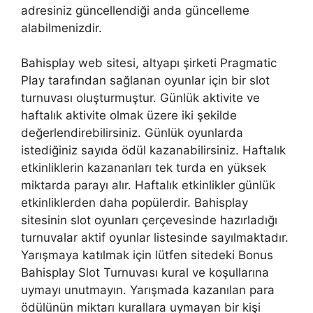
adresiniz güncellendiği anda güncelleme
alabilmenizdir.
Bahisplay web sitesi, altyapı şirketi Pragmatic
Play tarafından sağlanan oyunlar için bir slot
turnuvası oluşturmuştur. Günlük aktivite ve
haftalık aktivite olmak üzere iki şekilde
değerlendirebilirsiniz. Günlük oyunlarda
istediğiniz sayıda ödül kazanabilirsiniz. Haftalık
etkinliklerin kazananları tek turda en yüksek
miktarda parayı alır. Haftalık etkinlikler günlük
etkinliklerden daha popülerdir. Bahisplay
sitesinin slot oyunları çerçevesinde hazırladığı
turnuvalar aktif oyunlar listesinde sayılmaktadır.
Yarışmaya katılmak için lütfen sitedeki Bonus
Bahisplay Slot Turnuvası kural ve koşullarına
uymayı unutmayın. Yarışmada kazanılan para
ödülünün miktarı kurallara uymayan bir kişi