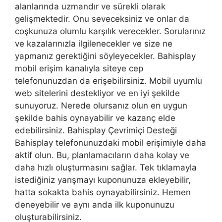
alanlarında uzmandır ve sürekli olarak
gelişmektedir. Onu seveceksiniz ve onlar da
coşkunuza olumlu karşılık verecekler. Sorularınız
ve kazalarınızla ilgilenecekler ve size ne
yapmanız gerektiğini söyleyecekler. Bahisplay
mobil erişim kanalıyla siteye cep
telefonunuzdan da erişebilirsiniz. Mobil uyumlu
web sitelerini destekliyor ve en iyi şekilde
sunuyoruz. Nerede olursanız olun en uygun
şekilde bahis oynayabilir ve kazanç elde
edebilirsiniz. Bahisplay Çevrimiçi Desteği
Bahisplay telefonunuzdaki mobil erişimiyle daha
aktif olun. Bu, planlamacıların daha kolay ve
daha hızlı oluşturmasını sağlar. Tek tıklamayla
istediğiniz yarışmayı kuponunuza ekleyebilir,
hatta sokakta bahis oynayabilirsiniz. Hemen
deneyebilir ve aynı anda ilk kuponunuzu
oluşturabilirsiniz.