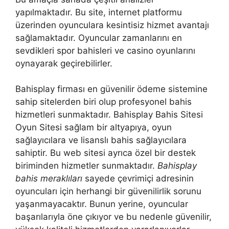
yapılmaktadır. Bu site, internet platformu
üzerinden oyunculara kesintisiz hizmet avantajı
sağlamaktadır. Oyuncular zamanlarını en
sevdikleri spor bahisleri ve casino oyunlarını
oynayarak geçirebilirler.
Bahisplay firması en güvenilir ödeme sistemine
sahip sitelerden biri olup profesyonel bahis
hizmetleri sunmaktadır. Bahisplay Bahis Sitesi
Oyun Sitesi sağlam bir altyapıya, oyun
sağlayıcılara ve lisanslı bahis sağlayıcılara
sahiptir. Bu web sitesi ayrıca özel bir destek
biriminden hizmetler sunmaktadır.
Bahisplay
bahis meraklıları
sayede çevrimiçi adresinin
oyuncuları için herhangi bir güvenilirlik sorunu
yaşanmayacaktır. Bunun yerine, oyuncular
başarılarıyla öne çıkıyor ve bu nedenle güvenilir,