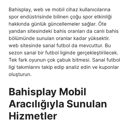
Bahisplay, web ve mobil cihaz kullanıcılarına
spor endüstrisinde bilinen çoğu spor etkinliği
hakkında günlük güncellemeler sağlar. Öte
yandan sitesindeki bahis oranları da canlı bahis
bölümünde sunulan oranlar kadar yüksektir.
web sitesinde sanal futbol da mevcuttur. Bu
sezon sanal bir futbol liginde gerçekleştirilecek.
Tek fark oyunun çok çabuk bitmesi. Sanal futbol
ligi takımlarını takip edip analiz edin ve kuponlar
oluşturun.
Bahisplay Mobil
Aracılığıyla Sunulan
Hizmetler