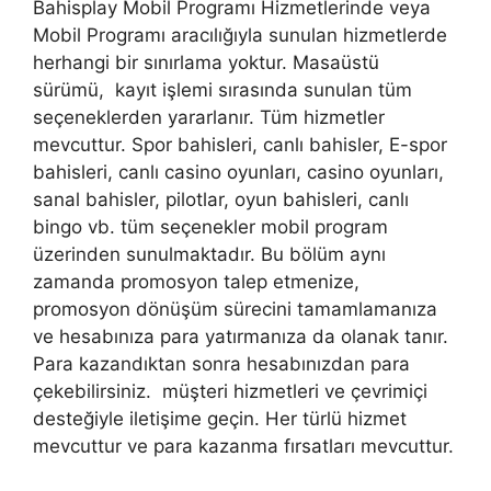
Bahisplay Mobil Programı Hizmetlerinde veya
Mobil Programı aracılığıyla sunulan hizmetlerde
herhangi bir sınırlama yoktur. Masaüstü
sürümü, kayıt işlemi sırasında sunulan tüm
seçeneklerden yararlanır. Tüm hizmetler
mevcuttur. Spor bahisleri, canlı bahisler, E-spor
bahisleri, canlı casino oyunları, casino oyunları,
sanal bahisler, pilotlar, oyun bahisleri, canlı
bingo vb. tüm seçenekler mobil program
üzerinden sunulmaktadır. Bu bölüm aynı
zamanda promosyon talep etmenize,
promosyon dönüşüm sürecini tamamlamanıza
ve hesabınıza para yatırmanıza da olanak tanır.
Para kazandıktan sonra hesabınızdan para
çekebilirsiniz. müşteri hizmetleri ve çevrimiçi
desteğiyle iletişime geçin. Her türlü hizmet
mevcuttur ve para kazanma fırsatları mevcuttur.