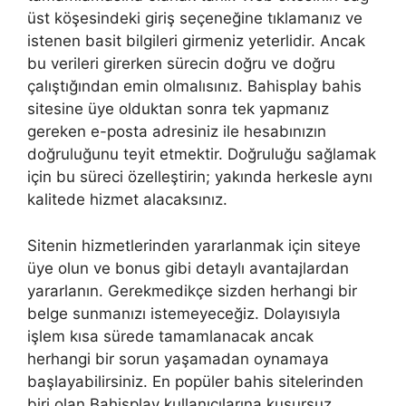
üst köşesindeki giriş seçeneğine tıklamanız ve
istenen basit bilgileri girmeniz yeterlidir. Ancak
bu verileri girerken sürecin doğru ve doğru
çalıştığından emin olmalısınız. Bahisplay bahis
sitesine üye olduktan sonra tek yapmanız
gereken e-posta adresiniz ile hesabınızın
doğruluğunu teyit etmektir. Doğruluğu sağlamak
için bu süreci özelleştirin; yakında herkesle aynı
kalitede hizmet alacaksınız.
Sitenin hizmetlerinden yararlanmak için siteye
üye olun ve bonus gibi detaylı avantajlardan
yararlanın. Gerekmedikçe sizden herhangi bir
belge sunmanızı istemeyeceğiz. Dolayısıyla
işlem kısa sürede tamamlanacak ancak
herhangi bir sorun yaşamadan oynamaya
başlayabilirsiniz. En popüler bahis sitelerinden
biri olan Bahisplay kullanıcılarına kusursuz