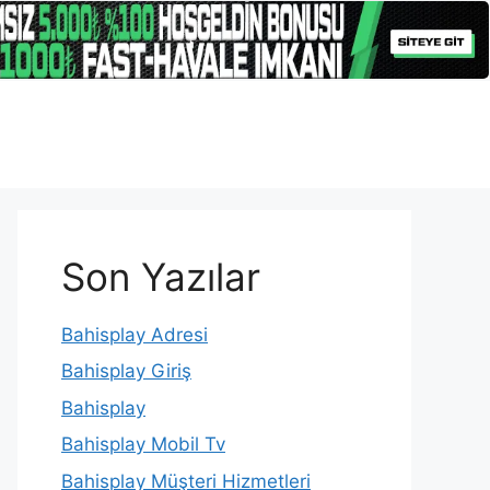
Son Yazılar
Bahisplay Adresi
Bahisplay Giriş
Bahisplay
Bahisplay Mobil Tv
Bahisplay Müşteri Hizmetleri