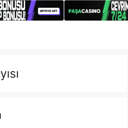
yısı
ı