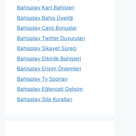
Bahisplay Kart Bahisleri
Bahisplay Bahis Üyeliği
Bahisplay Canlı Bonuslar
Bahisplay Twitter Duyuruları
Bahisplay Şikayet Süreci
Bahisplay Etkinlik Bahisleri
Bahisplay Erişim Önlemleri
Bahisplay Tv Sporları
Bahisplay Eğlenceli Gelişim
Bahisplay Site Kuralları