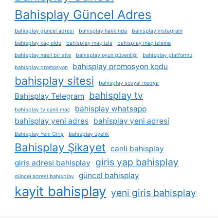
Bahisplay Güncel Adres
bahisplay güncel adresi
bahisplay hakkında
bahisplay instagram
bahisplay kaç oldu
bahisplay maç izle
bahisplay maç izleme
bahisplay nasil bir site
bahisplay oyun güvenliği
bahisplay platformu
bahisplay promosyon kodu
bahisplay promosyon
bahisplay sitesi
bahisplay sosyal medya
bahisplay tv
Bahisplay Telegram
bahisplay whatsapp
bahisplay tv canli maç
bahisplay yeni adres
bahisplay yeni adresi
Bahisplay Yeni Giriş
bahisplay üyelik
Bahisplay Şikayet
canli bahisplay
giris yap bahisplay
giris adresi bahisplay
güncel bahisplay
güncel adresi bahisplay
kayit bahisplay
yeni giris bahisplay