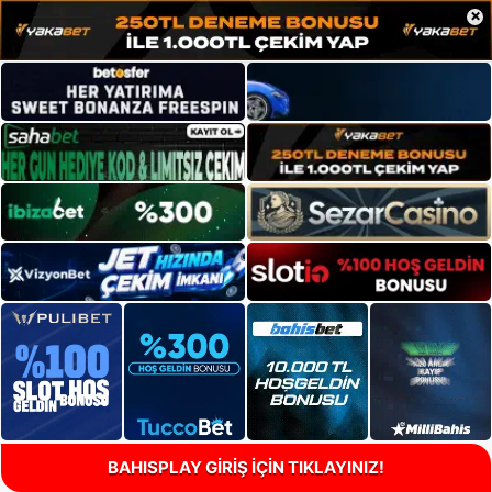
×
BAHISPLAY GİRİŞ İÇİN TIKLAYINIZ!