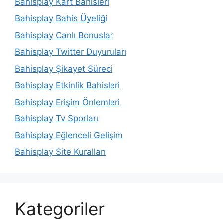
Bahisplay Kart Bahisleri
Bahisplay Bahis Üyeliği
Bahisplay Canlı Bonuslar
Bahisplay Twitter Duyuruları
Bahisplay Şikayet Süreci
Bahisplay Etkinlik Bahisleri
Bahisplay Erişim Önlemleri
Bahisplay Tv Sporları
Bahisplay Eğlenceli Gelişim
Bahisplay Site Kuralları
Kategoriler