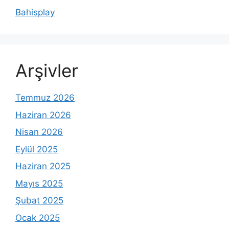
Bahisplay
Arşivler
Temmuz 2026
Haziran 2026
Nisan 2026
Eylül 2025
Haziran 2025
Mayıs 2025
Şubat 2025
Ocak 2025