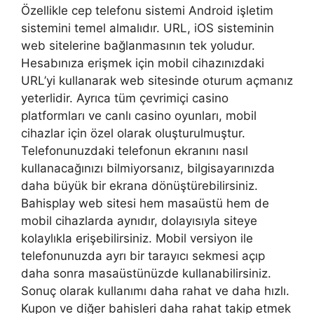
Özellikle cep telefonu sistemi Android işletim
sistemini temel almalıdır. URL, iOS sisteminin
web sitelerine bağlanmasının tek yoludur.
Hesabınıza erişmek için mobil cihazınızdaki
URL’yi kullanarak web sitesinde oturum açmanız
yeterlidir. Ayrıca tüm çevrimiçi casino
platformları ve canlı casino oyunları, mobil
cihazlar için özel olarak oluşturulmuştur.
Telefonunuzdaki telefonun ekranını nasıl
kullanacağınızı bilmiyorsanız, bilgisayarınızda
daha büyük bir ekrana dönüştürebilirsiniz.
Bahisplay web sitesi hem masaüstü hem de
mobil cihazlarda aynıdır, dolayısıyla siteye
kolaylıkla erişebilirsiniz. Mobil versiyon ile
telefonunuzda ayrı bir tarayıcı sekmesi açıp
daha sonra masaüstünüzde kullanabilirsiniz.
Sonuç olarak kullanımı daha rahat ve daha hızlı.
Kupon ve diğer bahisleri daha rahat takip etmek