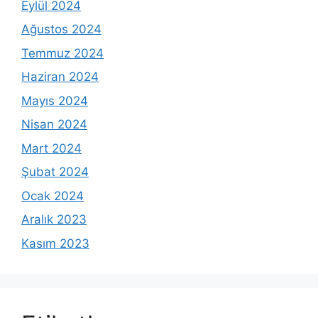
Eylül 2024
Ağustos 2024
Temmuz 2024
Haziran 2024
Mayıs 2024
Nisan 2024
Mart 2024
Şubat 2024
Ocak 2024
Aralık 2023
Kasım 2023