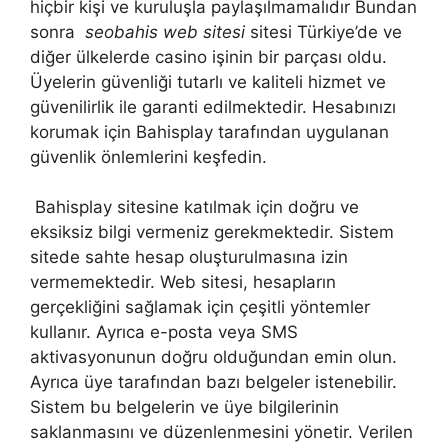
hiçbir kişi ve kuruluşla paylaşılmamalıdır Bundan
sonra
seobahis web sitesi
sitesi Türkiye’de ve
diğer ülkelerde casino işinin bir parçası oldu.
Üyelerin güvenliği tutarlı ve kaliteli hizmet ve
güvenilirlik ile garanti edilmektedir. Hesabınızı
korumak için Bahisplay tarafından uygulanan
güvenlik önlemlerini keşfedin.
Bahisplay sitesine katılmak için doğru ve
eksiksiz bilgi vermeniz gerekmektedir. Sistem
sitede sahte hesap oluşturulmasına izin
vermemektedir. Web sitesi, hesapların
gerçekliğini sağlamak için çeşitli yöntemler
kullanır. Ayrıca e-posta veya SMS
aktivasyonunun doğru olduğundan emin olun.
Ayrıca üye tarafından bazı belgeler istenebilir.
Sistem bu belgelerin ve üye bilgilerinin
saklanmasını ve düzenlenmesini yönetir. Verilen