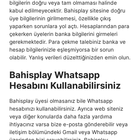
bilgilerin doğru veya tam olmaması halinde
kabul edilmeyecektir. Bahisplay sitesine doğru
üye bilgilerinin girilmemesi, özellikle çıkış
yaparken sorunlara yol açtı. Hesaplarından para
çekerken üyelerin banka bilgilerini girmeleri
gerekmektedir. Para çekme talebiniz banka ve
hesap bilgilerinizle eşleşmiyorsa bir sorun
olabilir. Yanlış verileri düzelttiğinizden emin olun.
Bahisplay Whatsapp
Hesabını Kullanabilirsiniz
Bahisplay üyesi olmasanız bile Whatsapp
hesabınızı kullanabilirsiniz. Ayrıca web siteniz
veya diğer konularda daha fazla yardıma
ihtiyacınız varsa bize e-posta gönderebilir veya
iletişim bölümündeki Gmail veya Whatsapp
üzerinden bizi arayabilirsiniz.
Bahisplay