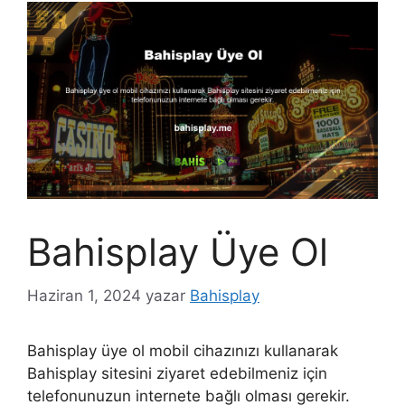
Bahisplay Üye Ol
Haziran 1, 2024
yazar
Bahisplay
Bahisplay üye ol mobil cihazınızı kullanarak
Bahisplay sitesini ziyaret edebilmeniz için
telefonunuzun internete bağlı olması gerekir.