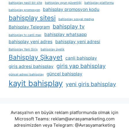
bahisplay nasil bir site
bahisplay oyun güvenliği
bahisplay platformu
bahisplay promosyon kodu
bahisplay promosyon
bahisplay sitesi
bahisplay sosyal medya
bahisplay tv
Bahisplay Telegram
bahisplay whatsapp
bahisplay tv canli maç
bahisplay yeni adres
bahisplay yeni adresi
Bahisplay Yeni Giriş
bahisplay üyelik
Bahisplay Şikayet
canli bahisplay
giris yap bahisplay
giris adresi bahisplay
güncel bahisplay
güncel adresi bahisplay
kayit bahisplay
yeni giris bahisplay
Avrasya'nın en büyük reklam platformunda olmak için
Microsoft Teams:
reklam@avrasyamarketing.com
adresimizden veya Telegram: @Avrasyamarketing