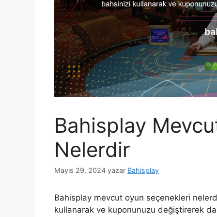
Bahisplay Mevcu
Nelerdir
Mayıs 29, 2024
yazar
Bahisplay
Bahisplay mevcut oyun seçenekleri nelerdi
kullanarak ve kuponunuzu değiştirerek daha