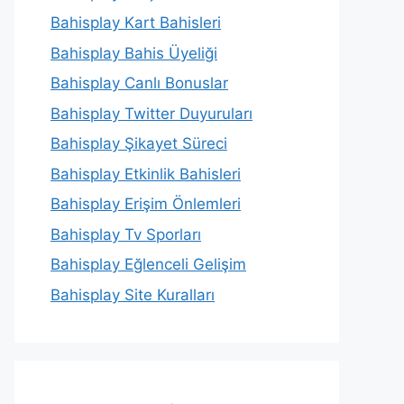
Bahisplay Kart Bahisleri
Bahisplay Bahis Üyeliği
Bahisplay Canlı Bonuslar
Bahisplay Twitter Duyuruları
Bahisplay Şikayet Süreci
Bahisplay Etkinlik Bahisleri
Bahisplay Erişim Önlemleri
Bahisplay Tv Sporları
Bahisplay Eğlenceli Gelişim
Bahisplay Site Kuralları