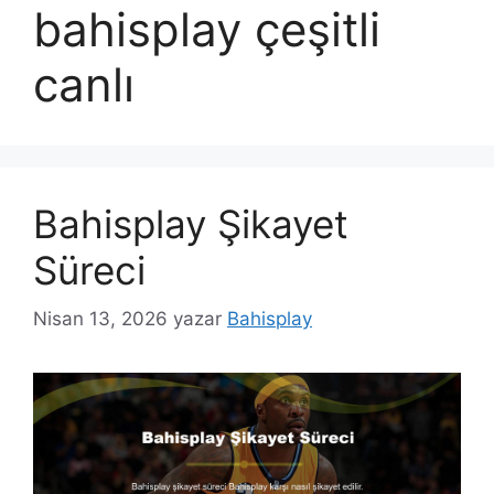
bahisplay çeşitli
canlı
Bahisplay Şikayet
Süreci
Nisan 13, 2026
yazar
Bahisplay