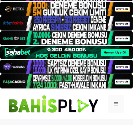
İçeriğe
atla
Menü