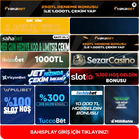
×
BAHISPLAY GİRİŞ İÇİN TIKLAYINIZ!