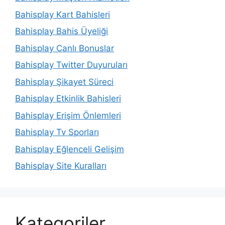
Bahisplay Kart Bahisleri
Bahisplay Bahis Üyeliği
Bahisplay Canlı Bonuslar
Bahisplay Twitter Duyuruları
Bahisplay Şikayet Süreci
Bahisplay Etkinlik Bahisleri
Bahisplay Erişim Önlemleri
Bahisplay Tv Sporları
Bahisplay Eğlenceli Gelişim
Bahisplay Site Kuralları
Kategoriler