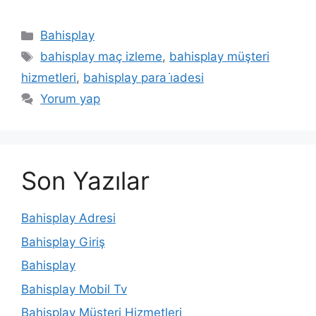
Kategoriler
Bahisplay
Etiketler
bahisplay maç izleme
,
bahisplay müşteri
hizmetleri
,
bahisplay para i̇adesi
Yorum yap
Son Yazılar
Bahisplay Adresi
Bahisplay Giriş
Bahisplay
Bahisplay Mobil Tv
Bahisplay Müşteri Hizmetleri