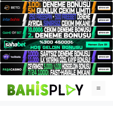
İçeriğe
atla
Menü