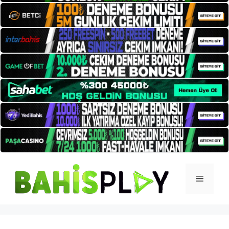
İçeriğe
atla
Menü