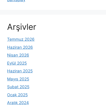
Arşivler
Temmuz 2026
Haziran 2026
Nisan 2026
Eylül 2025
Haziran 2025
Mayıs 2025
Şubat 2025
Ocak 2025
Aralık 2024