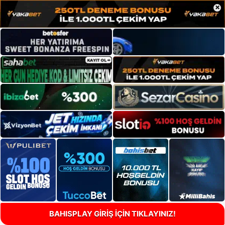
×
BAHISPLAY GİRİŞ İÇİN TIKLAYINIZ!