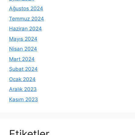
Ağustos 2024
Temmuz 2024
Haziran 2024
Mayıs 2024
Nisan 2024
Mart 2024
Şubat 2024
Ocak 2024
Aralık 2023
Kasım 2023
Etiketler