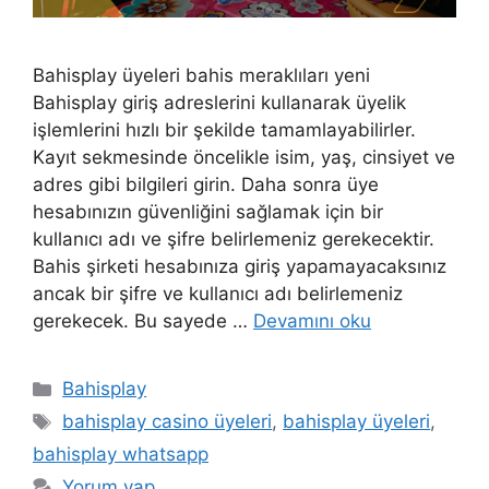
Bahisplay üyeleri bahis meraklıları yeni
Bahisplay giriş adreslerini kullanarak üyelik
işlemlerini hızlı bir şekilde tamamlayabilirler.
Kayıt sekmesinde öncelikle isim, yaş, cinsiyet ve
adres gibi bilgileri girin. Daha sonra üye
hesabınızın güvenliğini sağlamak için bir
kullanıcı adı ve şifre belirlemeniz gerekecektir.
Bahis şirketi hesabınıza giriş yapamayacaksınız
ancak bir şifre ve kullanıcı adı belirlemeniz
gerekecek. Bu sayede …
Devamını oku
Kategoriler
Bahisplay
Etiketler
bahisplay casino üyeleri
,
bahisplay üyeleri
,
bahisplay whatsapp
Yorum yap