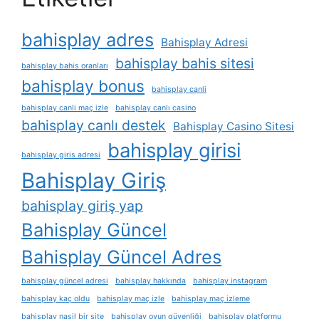
bahisplay adres
Bahisplay Adresi
bahisplay bahis sitesi
bahisplay bahis oranları
bahisplay bonus
bahisplay canli
bahisplay canli maç izle
bahisplay canlı casino
bahisplay canlı destek
Bahisplay Casino Sitesi
bahisplay girisi
bahisplay giris adresi
Bahisplay Giriş
bahisplay giriş yap
Bahisplay Güncel
Bahisplay Güncel Adres
bahisplay güncel adresi
bahisplay hakkında
bahisplay instagram
bahisplay kaç oldu
bahisplay maç izle
bahisplay maç izleme
bahisplay nasil bir site
bahisplay oyun güvenliği
bahisplay platformu