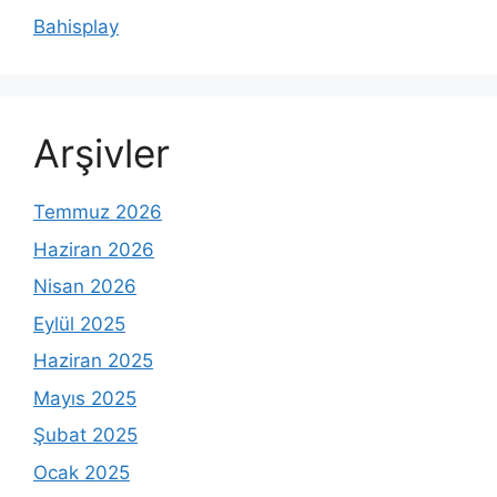
Bahisplay
Arşivler
Temmuz 2026
Haziran 2026
Nisan 2026
Eylül 2025
Haziran 2025
Mayıs 2025
Şubat 2025
Ocak 2025