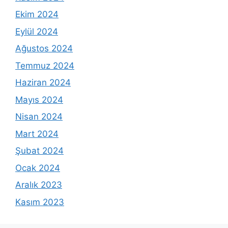
Ekim 2024
Eylül 2024
Ağustos 2024
Temmuz 2024
Haziran 2024
Mayıs 2024
Nisan 2024
Mart 2024
Şubat 2024
Ocak 2024
Aralık 2023
Kasım 2023