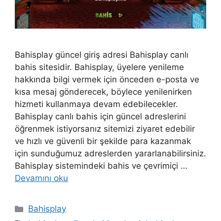
Bahisplay güncel giriş adresi Bahisplay canlı
bahis sitesidir. Bahisplay, üyelere yenileme
hakkında bilgi vermek için önceden e-posta ve
kısa mesaj gönderecek, böylece yenilenirken
hizmeti kullanmaya devam edebilecekler.
Bahisplay canlı bahis için güncel adreslerini
öğrenmek istiyorsanız sitemizi ziyaret edebilir
ve hızlı ve güvenli bir şekilde para kazanmak
için sunduğumuz adreslerden yararlanabilirsiniz.
Bahisplay sistemindeki bahis ve çevrimiçi …
Devamını oku
Kategoriler
Bahisplay