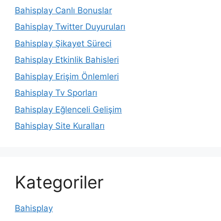
Bahisplay Canlı Bonuslar
Bahisplay Twitter Duyuruları
Bahisplay Şikayet Süreci
Bahisplay Etkinlik Bahisleri
Bahisplay Erişim Önlemleri
Bahisplay Tv Sporları
Bahisplay Eğlenceli Gelişim
Bahisplay Site Kuralları
Kategoriler
Bahisplay