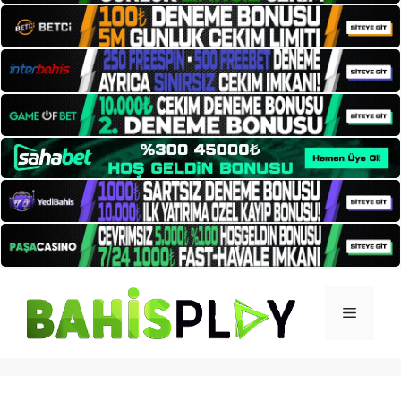
İçeriğe
atla
Menü