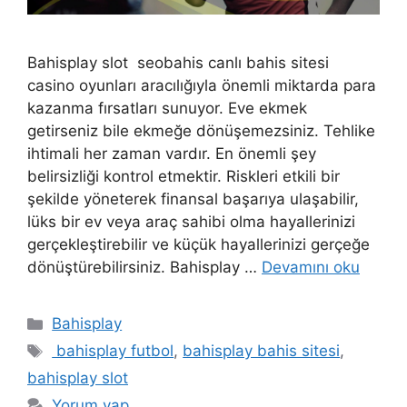
Bahisplay slot seobahis canlı bahis sitesi
casino oyunları aracılığıyla önemli miktarda para
kazanma fırsatları sunuyor. Eve ekmek
getirseniz bile ekmeğe dönüşemezsiniz. Tehlike
ihtimali her zaman vardır. En önemli şey
belirsizliği kontrol etmektir. Riskleri etkili bir
şekilde yöneterek finansal başarıya ulaşabilir,
lüks bir ev veya araç sahibi olma hayallerinizi
gerçekleştirebilir ve küçük hayallerinizi gerçeğe
dönüştürebilirsiniz. Bahisplay …
Devamını oku
Kategoriler
Bahisplay
Etiketler
bahisplay futbol
,
bahisplay bahis sitesi
,
bahisplay slot
Yorum yap