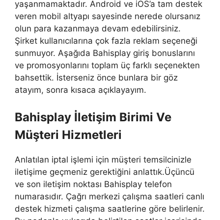
yaşanmamaktadır. Android ve iOS’a tam destek
veren mobil altyapı sayesinde nerede olursanız
olun para kazanmaya devam edebilirsiniz.
Şirket kullanıcılarına çok fazla reklam seçeneği
sunmuyor. Aşağıda Bahisplay giriş bonuslarını
ve promosyonlarını toplam üç farklı seçenekten
bahsettik. İsterseniz önce bunlara bir göz
atayım, sonra kısaca açıklayayım.
Bahisplay İletişim Birimi Ve
Müşteri Hizmetleri
Anlatılan iptal işlemi için müşteri temsilcinizle
iletişime geçmeniz gerektiğini anlattık.Üçüncü
ve son iletişim noktası Bahisplay telefon
numarasıdır. Çağrı merkezi çalışma saatleri canlı
destek hizmeti çalışma saatlerine göre belirlenir.