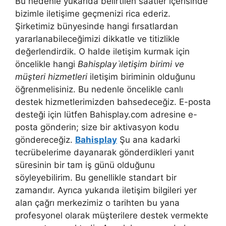
Bu nedenle yukarıda belirtilen saatler içerisinde
bizimle iletişime geçmenizi rica ederiz.
Şirketimiz bünyesinde hangi fırsatlardan
yararlanabileceğimizi dikkatle ve titizlikle
değerlendirdik. O halde iletişim kurmak için
öncelikle hangi
Bahisplay i̇letişim birimi ve
müşteri hizmetleri
iletişim biriminin olduğunu
öğrenmelisiniz. Bu nedenle öncelikle canlı
destek hizmetlerimizden bahsedeceğiz. E-posta
desteği için lütfen Bahisplay.com adresine e-
posta gönderin; size bir aktivasyon kodu
göndereceğiz.
Bahisplay
Şu ana kadarki
tecrübelerime dayanarak gönderdikleri yanıt
süresinin bir tam iş günü olduğunu
söyleyebilirim. Bu genellikle standart bir
zamandır. Ayrıca yukarıda iletişim bilgileri yer
alan çağrı merkezimiz o tarihten bu yana
profesyonel olarak müşterilere destek vermekte