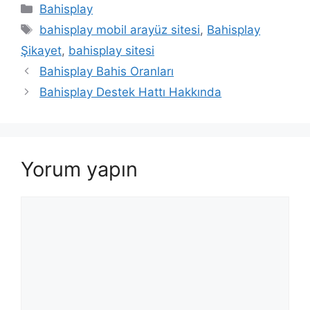
Kategoriler
Bahisplay
Etiketler
bahisplay mobil arayüz sitesi
,
Bahisplay
Şikayet
,
bahisplay sitesi
Bahisplay Bahis Oranları
Bahisplay Destek Hattı Hakkında
Yorum yapın
Yorum