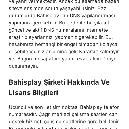
ve yanıt vermektedir. Ancak bu aşamada bazen
siteye erişimde sorun yaşayabilirsiniz. Bazı
durumlarda Bahisplay için DNS yapılandırması
yapmanız gerekebilir. Bu nedenle bu yıla ait
güncel ve aktif DNS numaralarını internette
araştırıp ayarlarınızı yapmanız gerekebilir. Bu,
hesabınıza herhangi bir engel olmadan kolayca
erişebileceğiniz anlamına gelir.Kararsız kalmayın
ve “Bugün mesaj attım yarın cevap aldım.” diye
düşünmeyin.
Bahisplay Şirketi Hakkında Ve
Lisans Bilgileri
Üçüncü ve son iletişim noktası Bahisplay telefon
numarasıdır. Çağrı merkezi çalışma saatleri canlı
destek hizmeti çalışma saatlerine göre belirlenir.
Bu nedenle yukarıda belirtilen saatler içerisinde