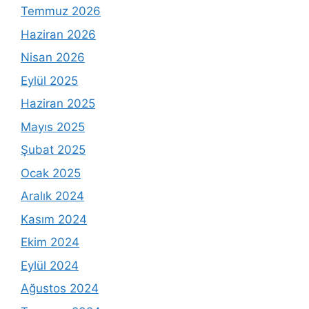
Temmuz 2026
Haziran 2026
Nisan 2026
Eylül 2025
Haziran 2025
Mayıs 2025
Şubat 2025
Ocak 2025
Aralık 2024
Kasım 2024
Ekim 2024
Eylül 2024
Ağustos 2024