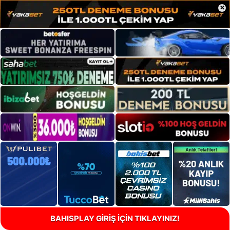
×
BAHISPLAY GİRİŞ İÇİN TIKLAYINIZ!