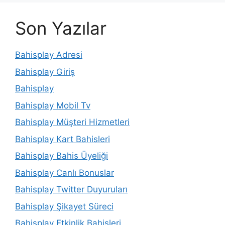
Son Yazılar
Bahisplay Adresi
Bahisplay Giriş
Bahisplay
Bahisplay Mobil Tv
Bahisplay Müşteri Hizmetleri
Bahisplay Kart Bahisleri
Bahisplay Bahis Üyeliği
Bahisplay Canlı Bonuslar
Bahisplay Twitter Duyuruları
Bahisplay Şikayet Süreci
Bahisplay Etkinlik Bahisleri