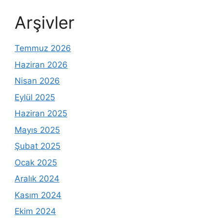
Arşivler
Temmuz 2026
Haziran 2026
Nisan 2026
Eylül 2025
Haziran 2025
Mayıs 2025
Şubat 2025
Ocak 2025
Aralık 2024
Kasım 2024
Ekim 2024