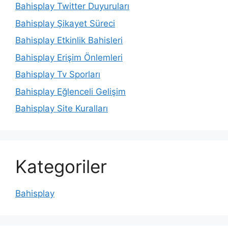
Bahisplay Twitter Duyuruları
Bahisplay Şikayet Süreci
Bahisplay Etkinlik Bahisleri
Bahisplay Erişim Önlemleri
Bahisplay Tv Sporları
Bahisplay Eğlenceli Gelişim
Bahisplay Site Kuralları
Kategoriler
Bahisplay