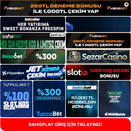
×
BAHISPLAY GİRİŞ İÇİN TIKLAYINIZ!