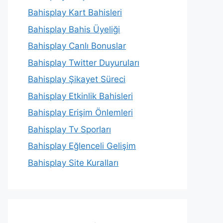
Bahisplay Kart Bahisleri
Bahisplay Bahis Üyeliği
Bahisplay Canlı Bonuslar
Bahisplay Twitter Duyuruları
Bahisplay Şikayet Süreci
Bahisplay Etkinlik Bahisleri
Bahisplay Erişim Önlemleri
Bahisplay Tv Sporları
Bahisplay Eğlenceli Gelişim
Bahisplay Site Kuralları