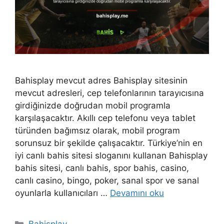
Bahisplay mevcut adres Bahisplay sitesinin
mevcut adresleri, cep telefonlarının tarayıcısına
girdiğinizde doğrudan mobil programla
karşılaşacaktır. Akıllı cep telefonu veya tablet
türünden bağımsız olarak, mobil program
sorunsuz bir şekilde çalışacaktır. Türkiye’nin en
iyi canlı bahis sitesi sloganını kullanan Bahisplay
bahis sitesi, canlı bahis, spor bahis, casino,
canlı casino, bingo, poker, sanal spor ve sanal
oyunlarla kullanıcıları …
Devamını oku
Kategoriler