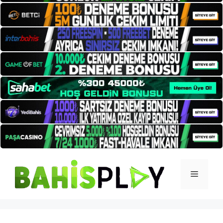
İçeriğe
atla
Menü