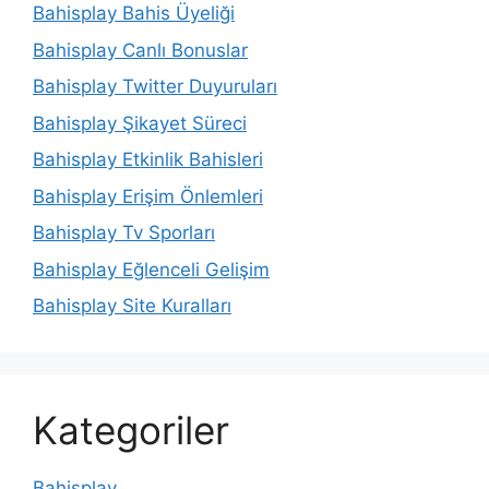
Bahisplay Bahis Üyeliği
Bahisplay Canlı Bonuslar
Bahisplay Twitter Duyuruları
Bahisplay Şikayet Süreci
Bahisplay Etkinlik Bahisleri
Bahisplay Erişim Önlemleri
Bahisplay Tv Sporları
Bahisplay Eğlenceli Gelişim
Bahisplay Site Kuralları
Kategoriler
Bahisplay