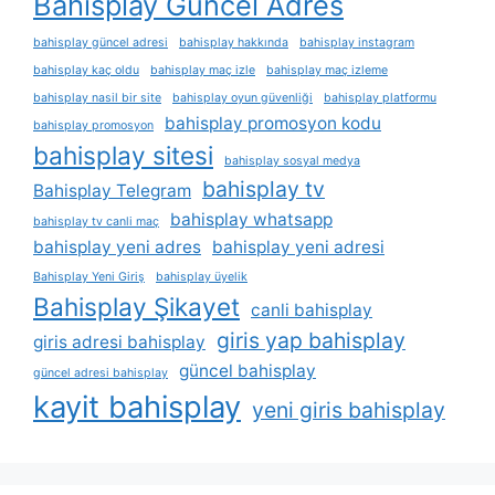
Bahisplay Güncel Adres
bahisplay güncel adresi
bahisplay hakkında
bahisplay instagram
bahisplay kaç oldu
bahisplay maç izle
bahisplay maç izleme
bahisplay nasil bir site
bahisplay oyun güvenliği
bahisplay platformu
bahisplay promosyon kodu
bahisplay promosyon
bahisplay sitesi
bahisplay sosyal medya
bahisplay tv
Bahisplay Telegram
bahisplay whatsapp
bahisplay tv canli maç
bahisplay yeni adres
bahisplay yeni adresi
Bahisplay Yeni Giriş
bahisplay üyelik
Bahisplay Şikayet
canli bahisplay
giris yap bahisplay
giris adresi bahisplay
güncel bahisplay
güncel adresi bahisplay
kayit bahisplay
yeni giris bahisplay