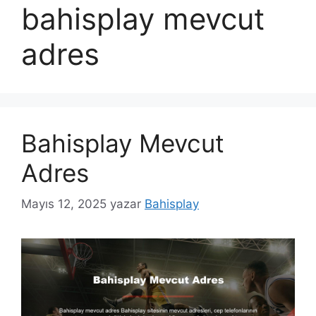
bahisplay mevcut
adres
Bahisplay Mevcut
Adres
Mayıs 12, 2025
yazar
Bahisplay