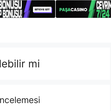
ebilir mi
İncelemesi