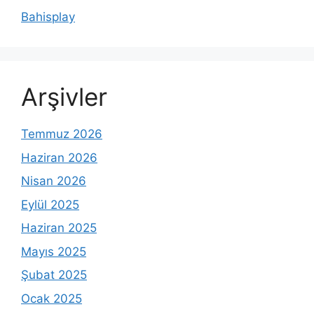
Bahisplay
Arşivler
Temmuz 2026
Haziran 2026
Nisan 2026
Eylül 2025
Haziran 2025
Mayıs 2025
Şubat 2025
Ocak 2025