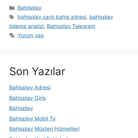
Kategoriler
Bahisplay
Etiketler
bahisplay canlı bahis adresi
,
bahisplay
ödeme analizi
,
Bahisplay Telegram
Yorum yap
Son Yazılar
Bahisplay Adresi
Bahisplay Giriş
Bahisplay
Bahisplay Mobil Tv
Bahisplay Müşteri Hizmetleri