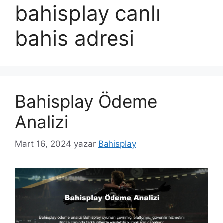
bahisplay canlı
bahis adresi
Bahisplay Ödeme
Analizi
Mart 16, 2024
yazar
Bahisplay