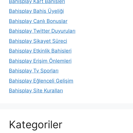
Bahisplay Kart Bahisleri
Bahisplay Bahis Üyeliği
Bahisplay Canlı Bonuslar
Bahisplay Twitter Duyuruları
Bahisplay Şikayet Süreci
Bahisplay Etkinlik Bahisleri
Bahisplay Erişim Önlemleri
Bahisplay Tv Sporları
Bahisplay Eğlenceli Gelişim
Bahisplay Site Kuralları
Kategoriler