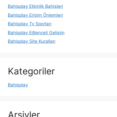
Bahisplay Etkinlik Bahisleri
Bahisplay Erişim Önlemleri
Bahisplay Tv Sporları
Bahisplay Eğlenceli Gelişim
Bahisplay Site Kuralları
Kategoriler
Bahisplay
Arşivler