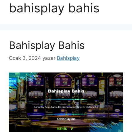
bahisplay bahis
Bahisplay Bahis
Ocak 3, 2024
yazar
Bahisplay