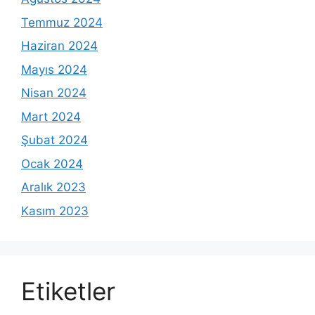
Temmuz 2024
Haziran 2024
Mayıs 2024
Nisan 2024
Mart 2024
Şubat 2024
Ocak 2024
Aralık 2023
Kasım 2023
Etiketler