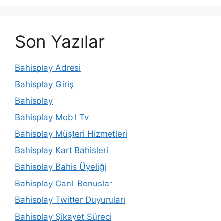
Son Yazılar
Bahisplay Adresi
Bahisplay Giriş
Bahisplay
Bahisplay Mobil Tv
Bahisplay Müşteri Hizmetleri
Bahisplay Kart Bahisleri
Bahisplay Bahis Üyeliği
Bahisplay Canlı Bonuslar
Bahisplay Twitter Duyuruları
Bahisplay Şikayet Süreci