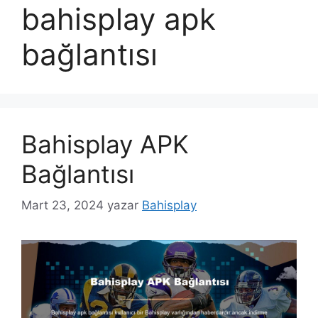
bahisplay apk
bağlantısı
Bahisplay APK
Bağlantısı
Mart 23, 2024
yazar
Bahisplay