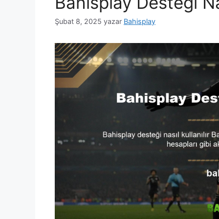
Bahisplay Desteği Nas
Şubat 8, 2025
yazar
Bahisplay