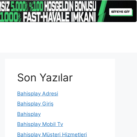
Son Yazılar
Bahisplay Adresi
Bahisplay Giriş
Bahisplay
Bahisplay Mobil Tv
Bahisplay Müşteri Hizmetleri