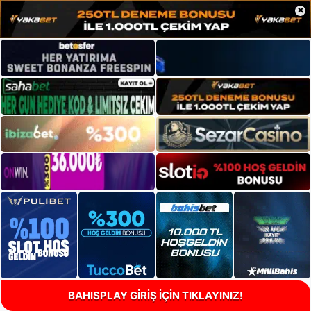
×
BAHISPLAY GİRİŞ İÇİN TIKLAYINIZ!