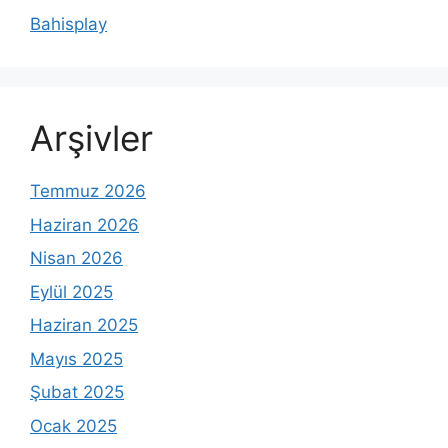
Bahisplay
Arşivler
Temmuz 2026
Haziran 2026
Nisan 2026
Eylül 2025
Haziran 2025
Mayıs 2025
Şubat 2025
Ocak 2025