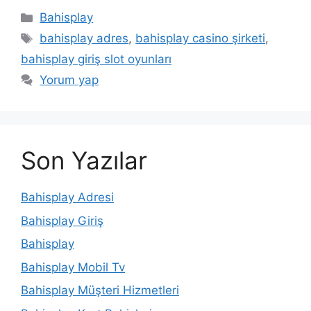
Kategoriler
Bahisplay
Etiketler
bahisplay adres
,
bahisplay casino şirketi
,
bahisplay giriş slot oyunları
Yorum yap
Son Yazılar
Bahisplay Adresi
Bahisplay Giriş
Bahisplay
Bahisplay Mobil Tv
Bahisplay Müşteri Hizmetleri