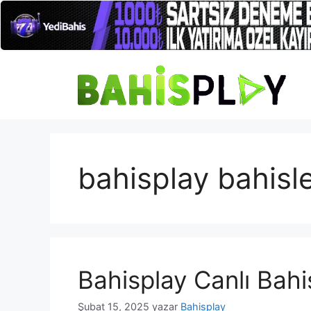
İçeriğe
atla
bahisplay bahisl
Bahisplay Canlı Bah
Şubat 15, 2025
yazar
Bahisplay