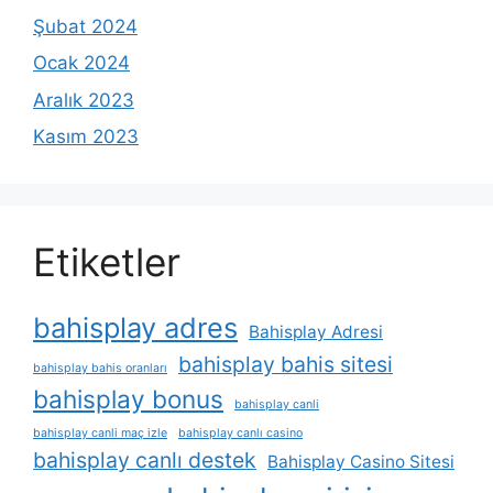
Şubat 2024
Ocak 2024
Aralık 2023
Kasım 2023
Etiketler
bahisplay adres
Bahisplay Adresi
bahisplay bahis sitesi
bahisplay bahis oranları
bahisplay bonus
bahisplay canli
bahisplay canli maç izle
bahisplay canlı casino
bahisplay canlı destek
Bahisplay Casino Sitesi