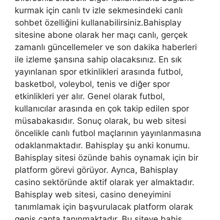
kurmak için canlı tv izle sekmesindeki canlı
sohbet özelliğini kullanabilirsiniz.Bahisplay
sitesine abone olarak her maçı canlı, gerçek
zamanlı güncellemeler ve son dakika haberleri
ile izleme şansına sahip olacaksınız. En sık
yayınlanan spor etkinlikleri arasında futbol, ​​
basketbol, ​​voleybol, tenis ve diğer spor
etkinlikleri yer alır. Genel olarak futbol, ​​
kullanıcılar arasında en çok takip edilen spor
müsabakasıdır. Sonuç olarak, bu web sitesi
öncelikle canlı futbol maçlarının yayınlanmasına
odaklanmaktadır. Bahisplay şu anki konumu.
Bahisplay sitesi özünde bahis oynamak için bir
platform görevi görüyor. Ayrıca, Bahisplay
casino sektöründe aktif olarak yer almaktadır.
Bahisplay web sitesi, casino deneyimini
tanımlamak için başvurulacak platform olarak
geniş çapta tanınmaktadır. Bu siteye bahis