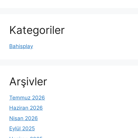
Kategoriler
Bahisplay
Arşivler
Temmuz 2026
Haziran 2026
Nisan 2026
Eylül 2025