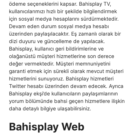
ödeme seçeneklerini kapsar. Bahisplay TV,
kullanıcılarımızı hızlı bir şekilde bilgilendirmek
için sosyal medya hesaplarını sürdürmektedir.
Devam eden durum sosyal medya hesabı
üzerinden paylaşılacaktır. Eş zamanlı olarak bir
dizi duyuru ve güncelleme de yapılacak.
Bahisplay, kullanıcı geri bildirimlerine ve
olağanüstü müşteri hizmetlerine son derece
değer vermektedir. Müşteri memnuniyetini
garanti etmek için sürekli olarak mevcut müşteri
hizmetlerini sunuyoruz. Bahisplay hizmetleri
Twitter hesabı üzerinden devam edecek. Ayrıca
Bahisplay ekşi’de kullanıcıların paylaşımlarının
yorum bölümünde bahsi geçen hizmetlere ilişkin
daha detaylı bilgiye ulaşabilirsiniz.
Bahisplay Web