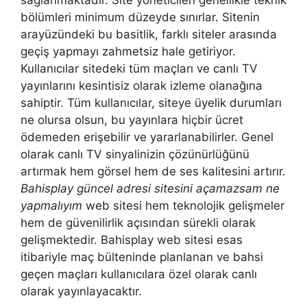
bölümleri minimum düzeyde sınırlar. Sitenin
arayüzündeki bu basitlik, farklı siteler arasında
geçiş yapmayı zahmetsiz hale getiriyor.
Kullanıcılar sitedeki tüm maçları ve canlı TV
yayınlarını kesintisiz olarak izleme olanağına
sahiptir. Tüm kullanıcılar, siteye üyelik durumları
ne olursa olsun, bu yayınlara hiçbir ücret
ödemeden erişebilir ve yararlanabilirler. Genel
olarak canlı TV sinyalinizin çözünürlüğünü
artırmak hem görsel hem de ses kalitesini artırır.
Bahisplay güncel adresi sitesini açamazsam ne
yapmalıyım
web sitesi hem teknolojik gelişmeler
hem de güvenilirlik açısından sürekli olarak
gelişmektedir. Bahisplay web sitesi esas
itibariyle maç bülteninde planlanan ve bahsi
geçen maçları kullanıcılara özel olarak canlı
olarak yayınlayacaktır.