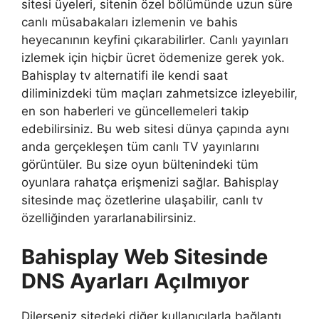
sitesi üyeleri, sitenin özel bölümünde uzun süre
canlı müsabakaları izlemenin ve bahis
heyecanının keyfini çıkarabilirler. Canlı yayınları
izlemek için hiçbir ücret ödemenize gerek yok.
Bahisplay tv alternatifi ile kendi saat
diliminizdeki tüm maçları zahmetsizce izleyebilir,
en son haberleri ve güncellemeleri takip
edebilirsiniz. Bu web sitesi dünya çapında aynı
anda gerçekleşen tüm canlı TV yayınlarını
görüntüler. Bu size oyun bültenindeki tüm
oyunlara rahatça erişmenizi sağlar. Bahisplay
sitesinde maç özetlerine ulaşabilir, canlı tv
özelliğinden yararlanabilirsiniz.
Bahisplay Web Sitesinde
DNS Ayarları Açılmıyor
Dilerseniz sitedeki diğer kullanıcılarla bağlantı