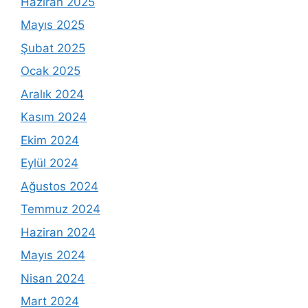
Haziran 2025
Mayıs 2025
Şubat 2025
Ocak 2025
Aralık 2024
Kasım 2024
Ekim 2024
Eylül 2024
Ağustos 2024
Temmuz 2024
Haziran 2024
Mayıs 2024
Nisan 2024
Mart 2024