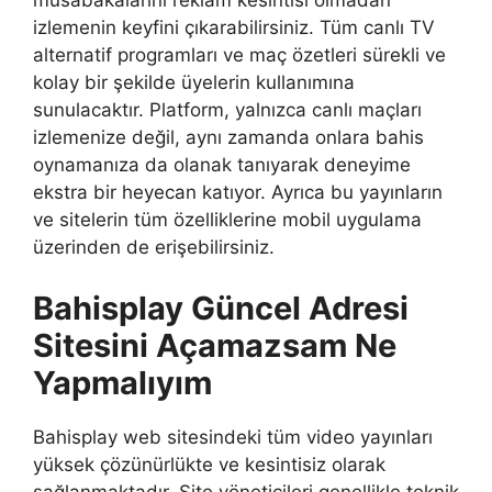
müsabakalarını reklam kesintisi olmadan
izlemenin keyfini çıkarabilirsiniz. Tüm canlı TV
alternatif programları ve maç özetleri sürekli ve
kolay bir şekilde üyelerin kullanımına
sunulacaktır. Platform, yalnızca canlı maçları
izlemenize değil, aynı zamanda onlara bahis
oynamanıza da olanak tanıyarak deneyime
ekstra bir heyecan katıyor. Ayrıca bu yayınların
ve sitelerin tüm özelliklerine mobil uygulama
üzerinden de erişebilirsiniz.
Bahisplay Güncel Adresi
Sitesini Açamazsam Ne
Yapmalıyım
Bahisplay web sitesindeki tüm video yayınları
yüksek çözünürlükte ve kesintisiz olarak
sağlanmaktadır. Site yöneticileri genellikle teknik