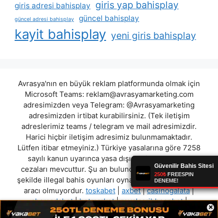
giris yap bahisplay
giris adresi bahisplay
güncel bahisplay
güncel adresi bahisplay
kayit bahisplay
yeni giris bahisplay
Avrasya'nın en büyük reklam platformunda olmak için
Microsoft Teams:
reklam@avrasyamarketing.com
adresimizden veya Telegram: @Avrasyamarketing
adresimizden irtibat kurabilirsiniz. (Tek iletişim
adreslerimiz teams / telegram ve mail adresimizdir.
Harici hiçbir iletişim adresimiz bulunmamaktadır.
Lütfen itibar etmeyiniz.) Türkiye yasalarına göre 7258
sayılı kanun uyarınca yasa dışı bahis oynamanın
cezaları mevcuttur. Şu an bulunduğunuz site hiç bir
şekilde illegal bahis oyunları oynatmıyor ve oynamaya
aracı olmuyordur.
toskabet
|
axbet
|
casinogalata
|
chamadabet
|
betmarket
|
royalcaribbeanbet
|
×
makrobet
|
etorobet
"