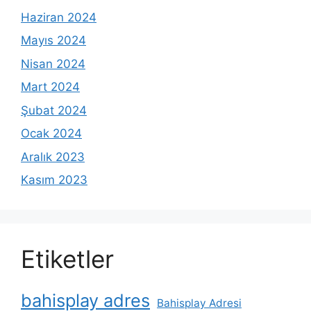
Haziran 2024
Mayıs 2024
Nisan 2024
Mart 2024
Şubat 2024
Ocak 2024
Aralık 2023
Kasım 2023
Etiketler
bahisplay adres
Bahisplay Adresi