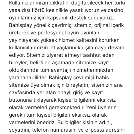
Kullanıcılarımızın dikkatini dağıtabilecek her türlü
yasa dışı flörtü kesinlikle yasaklıyoruz ve casino
oyunlarımız için kapsamlı destek sunuyoruz.
Bahisplay yönelik çevrimiçi sitemiz, orijinal içerik
üreterek ve profesyonel oyun oyunları
yayınlayarak yüksek hizmet kalitesini korurken
kullanıcılarımızın ihtiyaçlarını karşılamaya devam
ediyor. Sitemizi ziyaret etmeyi taahhüt eden
bireyler, belirtilen aşamada sitemize kayıt
olduklarında tüm avantajlı hizmetlerimizden
yararlanabilirler. Bahisplay çevrimiçi bahis
sitemize üye olmak için bireylerin, sitemizin ana
sayfasında yer alan onaylı giriş ve kayıt
butonuna tıklayarak kişisel bilgilerini eksiksiz
olarak vermeleri gerekmektedir. Yeni üyelerin
gerekli tüm kişisel bilgileri eksiksiz olarak
vermelerini öneririz. Bu bilgiler kişinin adını,
soyadını, telefon numarasını ve e-posta adresini