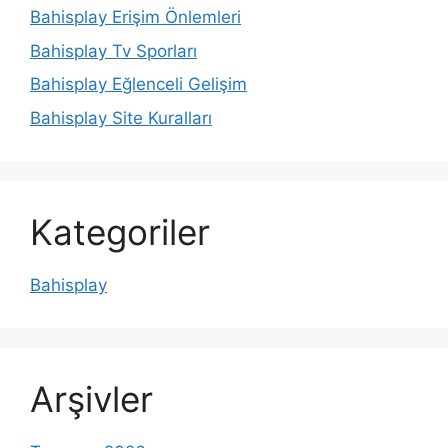
Bahisplay Erişim Önlemleri
Bahisplay Tv Sporları
Bahisplay Eğlenceli Gelişim
Bahisplay Site Kuralları
Kategoriler
Bahisplay
Arşivler