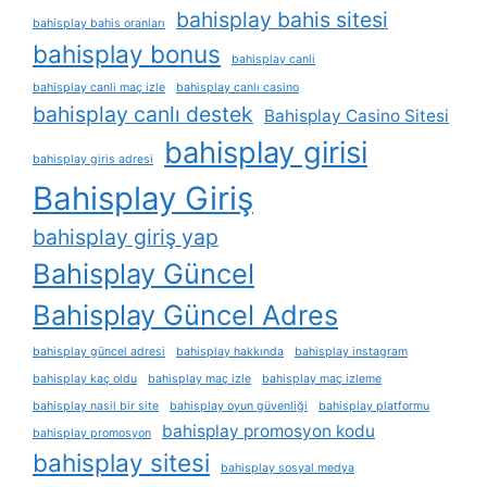
bahisplay bahis sitesi
bahisplay bahis oranları
bahisplay bonus
bahisplay canli
bahisplay canli maç izle
bahisplay canlı casino
bahisplay canlı destek
Bahisplay Casino Sitesi
bahisplay girisi
bahisplay giris adresi
Bahisplay Giriş
bahisplay giriş yap
Bahisplay Güncel
Bahisplay Güncel Adres
bahisplay güncel adresi
bahisplay hakkında
bahisplay instagram
bahisplay kaç oldu
bahisplay maç izle
bahisplay maç izleme
bahisplay nasil bir site
bahisplay oyun güvenliği
bahisplay platformu
bahisplay promosyon kodu
bahisplay promosyon
bahisplay sitesi
bahisplay sosyal medya