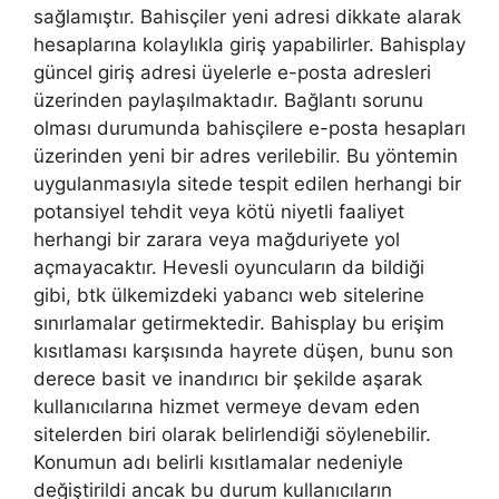
sağlamıştır. Bahisçiler yeni adresi dikkate alarak
hesaplarına kolaylıkla giriş yapabilirler. Bahisplay
güncel giriş adresi üyelerle e-posta adresleri
üzerinden paylaşılmaktadır. Bağlantı sorunu
olması durumunda bahisçilere e-posta hesapları
üzerinden yeni bir adres verilebilir. Bu yöntemin
uygulanmasıyla sitede tespit edilen herhangi bir
potansiyel tehdit veya kötü niyetli faaliyet
herhangi bir zarara veya mağduriyete yol
açmayacaktır. Hevesli oyuncuların da bildiği
gibi, btk ülkemizdeki yabancı web sitelerine
sınırlamalar getirmektedir. Bahisplay bu erişim
kısıtlaması karşısında hayrete düşen, bunu son
derece basit ve inandırıcı bir şekilde aşarak
kullanıcılarına hizmet vermeye devam eden
sitelerden biri olarak belirlendiği söylenebilir.
Konumun adı belirli kısıtlamalar nedeniyle
değiştirildi ancak bu durum kullanıcıların