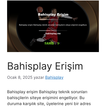
Bahisplay Erişim
Ocak 8, 2025
yazar
Bahisplay
Bahisplay erişim Bahisplay teknik sorunları
bahisçilerin siteye erişimini engelliyor. Bu
duruma karşılık site, üyelerine yeni bir adres