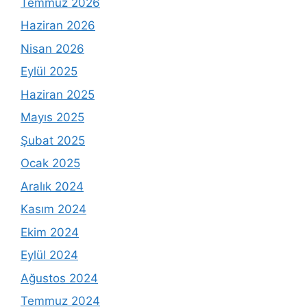
Temmuz 2026
Haziran 2026
Nisan 2026
Eylül 2025
Haziran 2025
Mayıs 2025
Şubat 2025
Ocak 2025
Aralık 2024
Kasım 2024
Ekim 2024
Eylül 2024
Ağustos 2024
Temmuz 2024