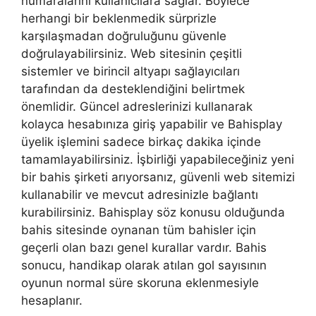
numaralarını kullanıcılara sağlar. Böylece
herhangi bir beklenmedik sürprizle
karşılaşmadan doğruluğunu güvenle
doğrulayabilirsiniz. Web sitesinin çeşitli
sistemler ve birincil altyapı sağlayıcıları
tarafından da desteklendiğini belirtmek
önemlidir. Güncel adreslerinizi kullanarak
kolayca hesabınıza giriş yapabilir ve Bahisplay
üyelik işlemini sadece birkaç dakika içinde
tamamlayabilirsiniz. İşbirliği yapabileceğiniz yeni
bir bahis şirketi arıyorsanız, güvenli web sitemizi
kullanabilir ve mevcut adresinizle bağlantı
kurabilirsiniz. Bahisplay söz konusu olduğunda
bahis sitesinde oynanan tüm bahisler için
geçerli olan bazı genel kurallar vardır. Bahis
sonucu, handikap olarak atılan gol sayısının
oyunun normal süre skoruna eklenmesiyle
hesaplanır.