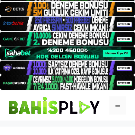
İçeriğe
atla
Menü