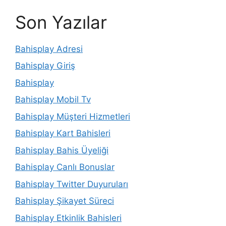
Son Yazılar
Bahisplay Adresi
Bahisplay Giriş
Bahisplay
Bahisplay Mobil Tv
Bahisplay Müşteri Hizmetleri
Bahisplay Kart Bahisleri
Bahisplay Bahis Üyeliği
Bahisplay Canlı Bonuslar
Bahisplay Twitter Duyuruları
Bahisplay Şikayet Süreci
Bahisplay Etkinlik Bahisleri