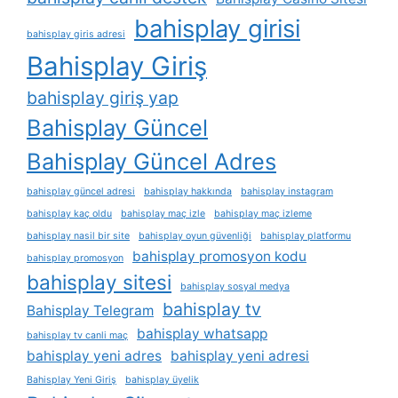
bahisplay girisi
bahisplay giris adresi
Bahisplay Giriş
bahisplay giriş yap
Bahisplay Güncel
Bahisplay Güncel Adres
bahisplay güncel adresi
bahisplay hakkında
bahisplay instagram
bahisplay kaç oldu
bahisplay maç izle
bahisplay maç izleme
bahisplay nasil bir site
bahisplay oyun güvenliği
bahisplay platformu
bahisplay promosyon kodu
bahisplay promosyon
bahisplay sitesi
bahisplay sosyal medya
bahisplay tv
Bahisplay Telegram
bahisplay whatsapp
bahisplay tv canli maç
bahisplay yeni adres
bahisplay yeni adresi
Bahisplay Yeni Giriş
bahisplay üyelik