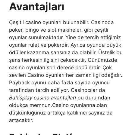
Avantajları
Çeşitli casino oyunları bulunabilir. Casinoda
poker, bingo ve slot makineleri gibi çeşitli
oyunlar sunulmaktadır. Yine de tercih ettiğimiz
oyunlar rulet ve pokerdir. Ayrıca oyunda büyük
ödüller kazanma şansınız da olabilir. Üstelik bu
şans herkesin ilgisini çekecektir. Günümüzde
casino oyunları son derece popülerdir. Çok
sevilen Casino oyunları her zaman ilgi odağıdır.
Payback oyunu daha fazla sayıda oyuncu
tarafından tercih ediliyor. Casinocılar da
Bahisplay casino avantajları
bu durumdan
oldukça memnun.Casino oyunlarına olan
düşkünlüğünüz arttıkça katılımcı sayınız da
artacaktır.