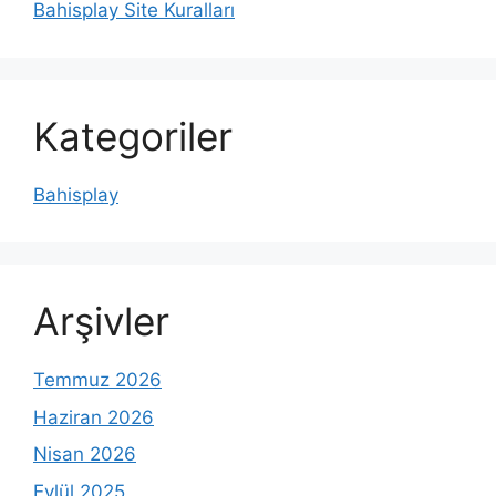
Bahisplay Site Kuralları
Kategoriler
Bahisplay
Arşivler
Temmuz 2026
Haziran 2026
Nisan 2026
Eylül 2025