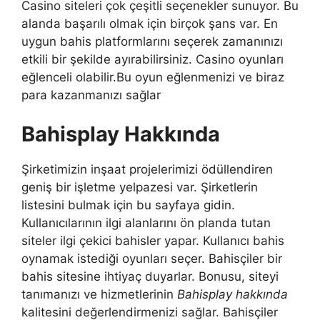
Casino siteleri çok çeşitli seçenekler sunuyor. Bu
alanda başarılı olmak için birçok şans var. En
uygun bahis platformlarını seçerek zamanınızı
etkili bir şekilde ayırabilirsiniz. Casino oyunları
eğlenceli olabilir.Bu oyun eğlenmenizi ve biraz
para kazanmanızı sağlar
Bahisplay Hakkında
Şirketimizin inşaat projelerimizi ödüllendiren
geniş bir işletme yelpazesi var. Şirketlerin
listesini bulmak için bu sayfaya gidin.
Kullanıcılarının ilgi alanlarını ön planda tutan
siteler ilgi çekici bahisler yapar. Kullanıcı bahis
oynamak istediği oyunları seçer. Bahisçiler bir
bahis sitesine ihtiyaç duyarlar. Bonusu, siteyi
tanımanızı ve hizmetlerinin
Bahisplay hakkında
kalitesini değerlendirmenizi sağlar. Bahisçiler