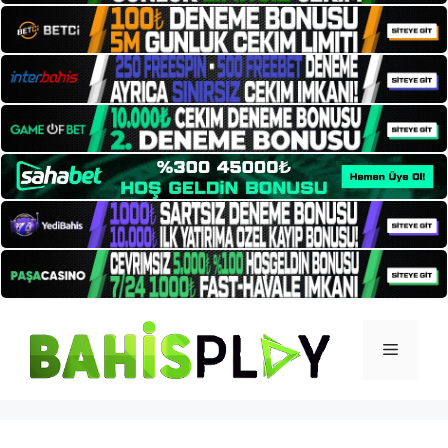
İçeriğe
atla
Menü