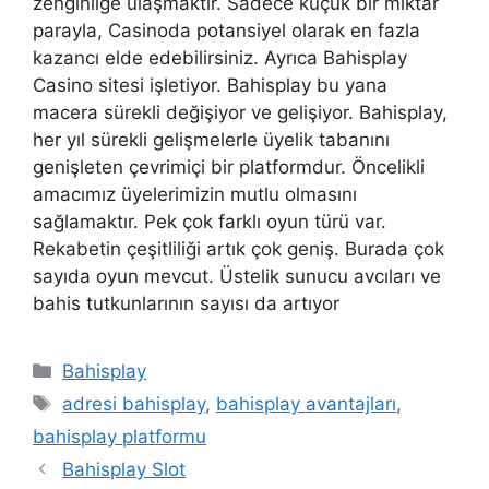
zenginliğe ulaşmaktır. Sadece küçük bir miktar
parayla, Casinoda potansiyel olarak en fazla
kazancı elde edebilirsiniz. Ayrıca Bahisplay
Casino sitesi işletiyor. Bahisplay bu yana
macera sürekli değişiyor ve gelişiyor. Bahisplay,
her yıl sürekli gelişmelerle üyelik tabanını
genişleten çevrimiçi bir platformdur. Öncelikli
amacımız üyelerimizin mutlu olmasını
sağlamaktır. Pek çok farklı oyun türü var.
Rekabetin çeşitliliği artık çok geniş. Burada çok
sayıda oyun mevcut. Üstelik sunucu avcıları ve
bahis tutkunlarının sayısı da artıyor
Kategoriler
Bahisplay
Etiketler
adresi bahisplay
,
bahisplay avantajları
,
bahisplay platformu
Bahisplay Slot