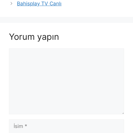
Bahisplay TV Canlı
Yorum yapın
Yorum
İsim