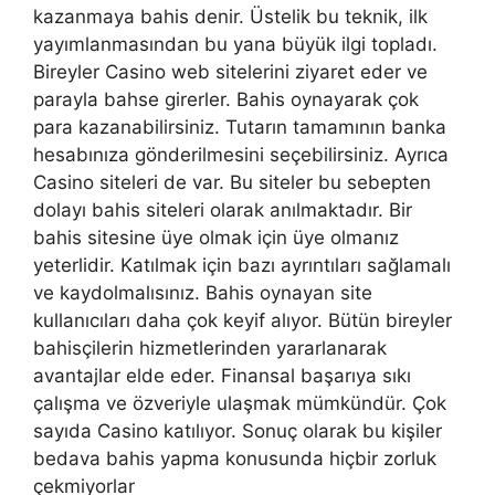
kazanmaya bahis denir. Üstelik bu teknik, ilk
yayımlanmasından bu yana büyük ilgi topladı.
Bireyler Casino web sitelerini ziyaret eder ve
parayla bahse girerler. Bahis oynayarak çok
para kazanabilirsiniz. Tutarın tamamının banka
hesabınıza gönderilmesini seçebilirsiniz. Ayrıca
Casino siteleri de var. Bu siteler bu sebepten
dolayı bahis siteleri olarak anılmaktadır. Bir
bahis sitesine üye olmak için üye olmanız
yeterlidir. Katılmak için bazı ayrıntıları sağlamalı
ve kaydolmalısınız. Bahis oynayan site
kullanıcıları daha çok keyif alıyor. Bütün bireyler
bahisçilerin hizmetlerinden yararlanarak
avantajlar elde eder. Finansal başarıya sıkı
çalışma ve özveriyle ulaşmak mümkündür. Çok
sayıda Casino katılıyor. Sonuç olarak bu kişiler
bedava bahis yapma konusunda hiçbir zorluk
çekmiyorlar