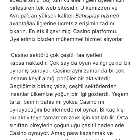
edebilirsiniz. Bu, tüm küresel ligleri üyeleri için
birleştiren tek web sitesidir. Ülkemizden ve
Avrupa’dan yüksek kaliteli
Bahisplay hizmeti
avantajları
liglerine ücretsiz erişimin tadını
çıkarın. En etkili çevrimiçi Casino platformu.
Üyelerimiz bizden mükemmel hizmet alıyorlar
Casino sektörü çok çeşitli faaliyetleri
kapsamaktadır. Çok sayıda oyun ve ilgi çekici bir
oynanış sunuyor. Casino aynı zamanda birçok
insanın keyif aldığı popüler bir aktivitedir.
Geçtiğimiz birkaç yılda, çeşitli sektörlerden
insanlar ülkemize yoğun bir ilgi gösterdi. Yaşam
tarzı, birinin bahis mi yoksa Casino mı
oynayacağını belirlemede rol oynar. Birkaç kişi
bu aktiviteye tamamen zevk için katılabilir. Orta
sınıftan bireylerin çoğunluğu çeşitli nedenlerle
Casino oynuyor. Amaç para kazanmak ve