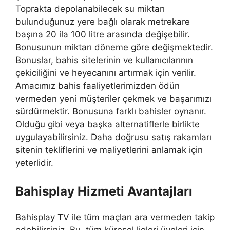
Toprakta depolanabilecek su miktarı
bulunduğunuz yere bağlı olarak metrekare
başına 20 ila 100 litre arasında değişebilir.
Bonusunun miktarı döneme göre değişmektedir.
Bonuslar, bahis sitelerinin ve kullanıcılarının
çekiciliğini ve heyecanını artırmak için verilir.
Amacımız bahis faaliyetlerimizden ödün
vermeden yeni müşteriler çekmek ve başarımızı
sürdürmektir. Bonusuna farklı bahisler oynanır.
Olduğu gibi veya başka alternatiflerle birlikte
uygulayabilirsiniz. Daha doğrusu satış rakamları
sitenin tekliflerini ve maliyetlerini anlamak için
yeterlidir.
Bahisplay Hizmeti Avantajları
Bahisplay TV ile tüm maçları ara vermeden takip